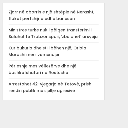
Zjarr në oborrin e një shtëpie në Nerasht,
flakët përfshijnë edhe banesën
Ministres turke nuk i pëlqen transferimi i
Salahut te Trabzonspori, ‘zbulohet’ arsyeja
Kur bukuria dhe stili bëhen një, Oriola
Marashi merr vëmendjen
Përleshje mes vëllezërve dhe një
bashkëfshatari në Rostushë
Arrestohet 42-vjeçarja në Tetovë, prishi
rendin publik me sjellje agresive