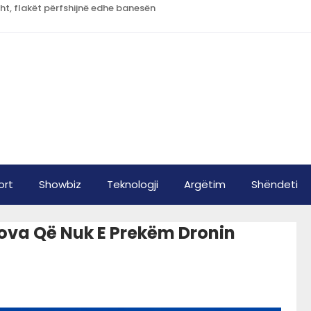
sht, flakët përfshijnë edhe banesën
ort
Showbiz
Teknologji
Argëtim
Shëndeti
ova Që Nuk E Prekëm Dronin