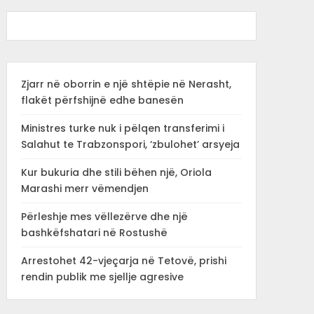
Zjarr në oborrin e një shtëpie në Nerasht,
flakët përfshijnë edhe banesën
Ministres turke nuk i pëlqen transferimi i
Salahut te Trabzonspori, ‘zbulohet’ arsyeja
Kur bukuria dhe stili bëhen një, Oriola
Marashi merr vëmendjen
Përleshje mes vëllezërve dhe një
bashkëfshatari në Rostushë
Arrestohet 42-vjeçarja në Tetovë, prishi
rendin publik me sjellje agresive