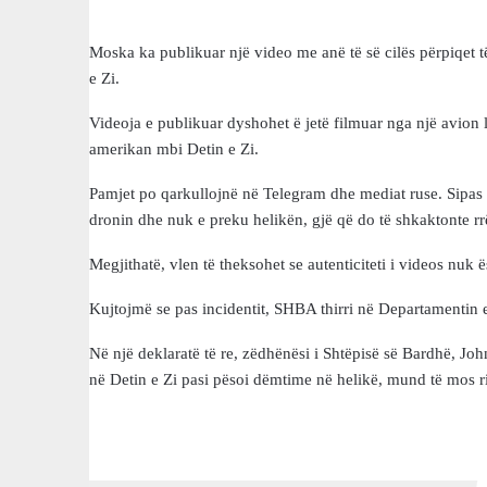
Moska ka publikuar një video me anë të së cilës përpiqet t
e Zi.
Videoja e publikuar dyshohet ë jetë filmuar nga një avion l
amerikan mbi Detin e Zi.
Pamjet po qarkullojnë në Telegram dhe mediat ruse. Sipas 
dronin dhe nuk e preku helikën, gjë që do të shkaktonte rrë
Megjithatë, vlen të theksohet se autenticiteti i videos nuk 
Kujtojmë se pas incidentit, SHBA thirri në Departamentin 
Në një deklaratë të re, zëdhënësi i Shtëpisë së Bardhë, Joh
në Detin e Zi pasi pësoi dëmtime në helikë, mund të mos r