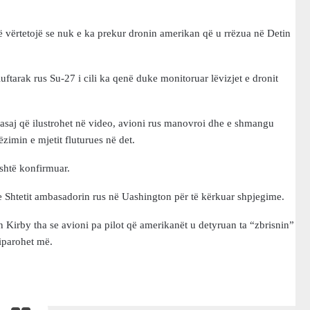
ë vërtetojë se nuk e ka prekur dronin amerikan që u rrëzua në Detin
uftarak rus Su-27 i cili ka qenë duke monitoruar lëvizjet e dronit
asaj që ilustrohet në video, avioni rus manovroi dhe e shmangu
zimin e mjetit fluturues në det.
është konfirmuar.
e Shtetit ambasadorin rus në Uashington për të kërkuar shpjegime.
n Kirby tha se avioni pa pilot që amerikanët u detyruan ta “zbrisnin”
iparohet më.