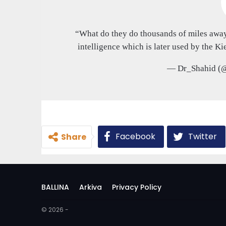
“What do they do thousands of miles away
intelligence which is later used by the Ki
— Dr_Shahid (
Facebook
Twitter
Share
BALLINA
Arkiva
Privacy Policy
© 2026 -