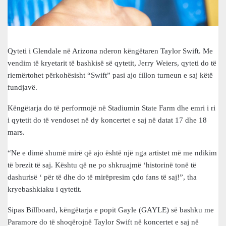
Qyteti i Glendale në Arizona nderon këngëtaren Taylor Swift. Me
vendim të kryetarit të bashkisë së qytetit, Jerry Weiers, qyteti do të
riemërtohet përkohësisht “Swift” pasi ajo fillon turneun e saj këtë
fundjavë.
Këngëtarja do të performojë në Stadiumin State Farm dhe emri i ri
i qytetit do të vendoset në dy koncertet e saj në datat 17 dhe 18
mars.
“Ne e dimë shumë mirë që ajo është një nga artistet më me ndikim
të brezit të saj. Kështu që ne po shkruajmë ‘historinë tonë të
dashurisë ‘ për të dhe do të mirëpresim çdo fans të saj!”, tha
kryebashkiaku i qytetit.
Sipas Billboard, këngëtarja e popit Gayle (GAYLE) së bashku me
Paramore do të shoqërojnë Taylor Swift në koncertet e saj në