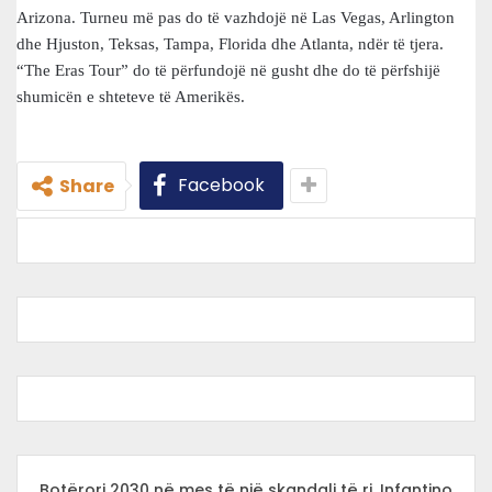
Arizona. Turneu më pas do të vazhdojë në Las Vegas, Arlington
dhe Hjuston, Teksas, Tampa, Florida dhe Atlanta, ndër të tjera.
“The Eras Tour” do të përfundojë në gusht dhe do të përfshijë
shumicën e shteteve të Amerikës.
Facebook
Share
Botërori 2030 në mes të një skandali të ri, Infantino