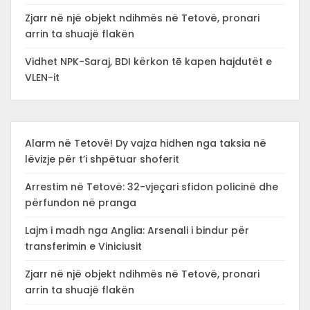
Zjarr në një objekt ndihmës në Tetovë, pronari
arrin ta shuajë flakën
Vidhet NPK-Saraj, BDI kërkon tē kapen hajdutët e
VLEN-it
Alarm në Tetovë! Dy vajza hidhen nga taksia në
lëvizje për t’i shpëtuar shoferit
Arrestim në Tetovë: 32-vjeçari sfidon policinë dhe
përfundon në pranga
Lajm i madh nga Anglia: Arsenali i bindur për
transferimin e Viniciusit
Zjarr në një objekt ndihmës në Tetovë, pronari
arrin ta shuajë flakën