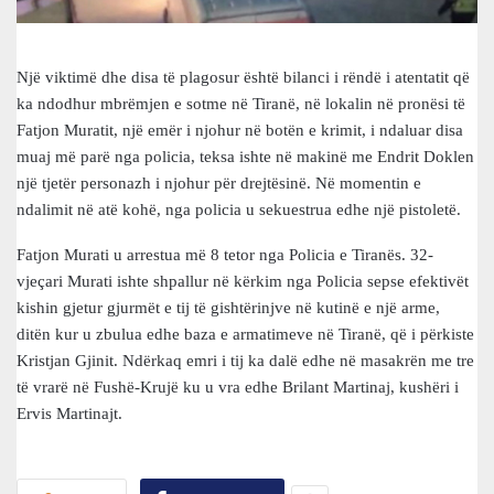
Një viktimë dhe disa të plagosur është bilanci i rëndë i atentatit që
ka ndodhur mbrëmjen e sotme në Tiranë, në lokalin në pronësi të
Fatjon Muratit, një emër i njohur në botën e krimit, i ndaluar disa
muaj më parë nga policia, teksa ishte në makinë me Endrit Doklen
një tjetër personazh i njohur për drejtësinë. Në momentin e
ndalimit në atë kohë, nga policia u sekuestrua edhe një pistoletë.
Fatjon Murati u arrestua më 8 tetor nga Policia e Tiranës. 32-
vjeçari Murati ishte shpallur në kërkim nga Policia sepse efektivët
kishin gjetur gjurmët e tij të gishtërinjve në kutinë e një arme,
ditën kur u zbulua edhe baza e armatimeve në Tiranë, që i përkiste
Kristjan Gjinit. Ndërkaq emri i tij ka dalë edhe në masakrën me tre
të vrarë në Fushë-Krujë ku u vra edhe Brilant Martinaj, kushëri i
Ervis Martinajt.