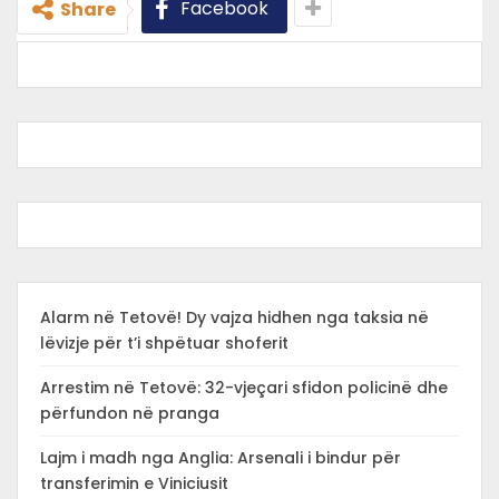
Facebook
Share
Alarm në Tetovë! Dy vajza hidhen nga taksia në
lëvizje për t’i shpëtuar shoferit
Arrestim në Tetovë: 32-vjeçari sfidon policinë dhe
përfundon në pranga
Lajm i madh nga Anglia: Arsenali i bindur për
transferimin e Viniciusit