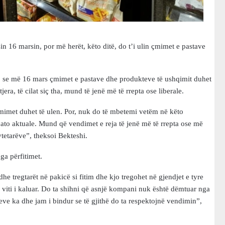
n 16 marsin, por më herët, këto ditë, do t’i ulin çmimet e pastave
r, se më 16 mars çmimet e pastave dhe produkteve të ushqimit duhet
era, të cilat siç tha, mund të jenë më të rrepta ose liberale.
imet duhet të ulen. Por, nuk do të mbetemi vetëm në këto
në ato aktuale. Mund që vendimet e reja të jenë më të rrepta ose më
ytetarëve”, theksoi Bekteshi.
ga përfitimet.
e tregtarët në pakicë si fitim dhe kjo tregohet në gjendjet e tyre
ga viti i kaluar. Do ta shihni që asnjë kompani nuk është dëmtuar nga
eve ka dhe jam i bindur se të gjithë do ta respektojnë vendimin”,