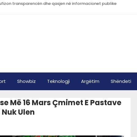
ufizon transparencën dhe qasjen në informacionet publike
ort
Showbiz
Teknologji
Argëtim
Shëndeti
ëse Më 16 Mars Çmimet E Pastave
 Nuk Ulen