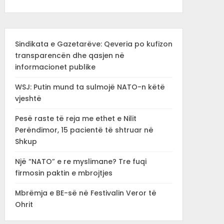
Sindikata e Gazetarëve: Qeveria po kufizon
transparencën dhe qasjen në
informacionet publike
WSJ: Putin mund ta sulmojë NATO-n këtë
vjeshtë
Pesë raste të reja me ethet e Nilit
Perëndimor, 15 pacientë të shtruar në
Shkup
Një “NATO” e re myslimane? Tre fuqi
firmosin paktin e mbrojtjes
Mbrëmja e BE-së në Festivalin Veror të
Ohrit