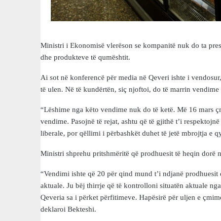
Ministri i Ekonomisë vlerëson se kompanitë nuk do ta presi
dhe produkteve të qumështit.
Ai sot në konferencë për media në Qeveri ishte i vendosu
të ulen. Në të kundërtën, siç njoftoi, do të marrin vendime tj
“Lëshime nga këto vendime nuk do të ketë. Më 16 mars çm
vendime. Pasojnë të rejat, ashtu që të gjithë t’i respektoj
liberale, por qëllimi i përbashkët duhet të jetë mbrojtja e q
Ministri shprehu pritshmëritë që prodhuesit të heqin dorë n
“Vendimi ishte që 20 për qind mund t’i ndjanë prodhuesit dh
aktuale. Ju bëj thirrje që të kontrolloni situatën aktuale n
Qeveria sa i përket përfitimeve. Hapësirë për uljen e çmim
deklaroi Bekteshi.