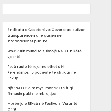
Sindikata e Gazetarëve: Qeveria po kufizon
transparencën dhe qasjen në
informacionet publike
WSJ: Putin mund ta sulmojë NATO-n këtë
vjeshtë
Pesë raste të reja me ethet e Nilit
Perëndimor, 15 pacientë të shtruar në
Shkup
Një “NATO” e re myslimane? Tre fuqi
firmosin paktin e mbrojtjes
Mbrëmja e BE-së në Festivalin Veror të
Ohrit