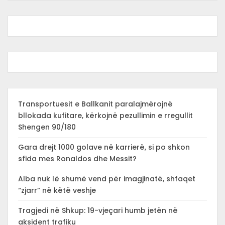
Transportuesit e Ballkanit paralajmërojnë
bllokada kufitare, kërkojnë pezullimin e rregullit
Shengen 90/180
Gara drejt 1000 golave në karrierë, si po shkon
sfida mes Ronaldos dhe Messit?
Alba nuk lë shumë vend për imagjinatë, shfaqet
“zjarr” në këtë veshje
Tragjedi në Shkup: 19-vjeçari humb jetën në
aksident trafiku