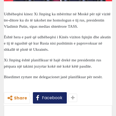
Udhëheqësi kinez Xi Jinping ka mbërritur në Moskë për një vizitë
tre-ditore ku do të takohet me homologun e tij rus, presidentin
Vladimir Putin, sipas medias shtetërore TASS.
Është hera e parë që udhëheqësi i Kinës viziton fqinjin dhe aleatin
e tij të ngushtë që kur Rusia nisi pushtimin e paprovokuar në
shkallë të plotë të Ukrainës.
Xi Jinping është planifikuar të hajë drekë me presidentin rus
përpara një takimi jozyrtar kokë më kokë këtë pasdite.
Bisedimet zyrtare me delegacionet janë planifikuar për nesër.
Facebook
Share