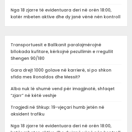
Nga 18 zjarre të evidentuara deri në orën 18:00,
katër mbeten aktive dhe dy janë vënë nën kontroll
Transportuesit e Ballkanit paralajmërojnë
bllokada kufitare, kërkojnë pezullimin e rregullit
Shengen 90/180
Gara drejt 1000 golave në karrierë, si po shkon
sfida mes Ronaldos dhe Messit?
Alba nuk lë shumë vend për imagjinatë, shfaqet
“zjarr” në këtë veshje
Tragjedi në Shkup: 19-vjeçari humb jetën në
aksident trafiku
Nga 18 zjarre të evidentuara deri në orën 18:00,