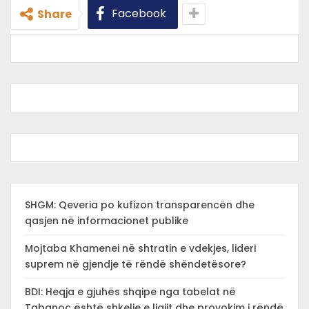
Facebook
Share
SHGM: Qeveria po kufizon transparencën dhe
qasjen në informacionet publike
Mojtaba Khamenei në shtratin e vdekjes, lideri
suprem në gjendje të rëndë shëndetësore?
BDI: Heqja e gjuhës shqipe nga tabelat në
Tabanoc është shkelje e ligjit dhe provokim i rëndë