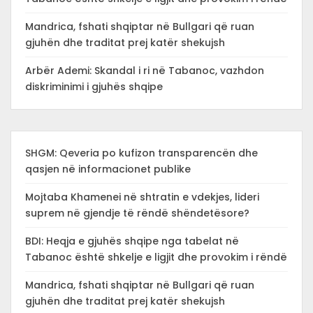
Mandrica, fshati shqiptar në Bullgari që ruan
gjuhën dhe traditat prej katër shekujsh
Arbër Ademi: Skandal i ri në Tabanoc, vazhdon
diskriminimi i gjuhës shqipe
SHGM: Qeveria po kufizon transparencën dhe
qasjen në informacionet publike
Mojtaba Khamenei në shtratin e vdekjes, lideri
suprem në gjendje të rëndë shëndetësore?
BDI: Heqja e gjuhës shqipe nga tabelat në
Tabanoc është shkelje e ligjit dhe provokim i rëndë
Mandrica, fshati shqiptar në Bullgari që ruan
gjuhën dhe traditat prej katër shekujsh