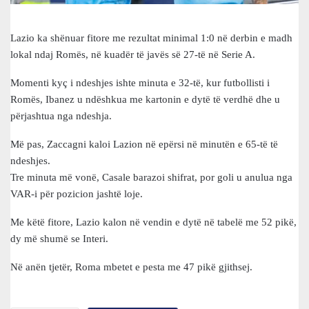
Lazio ka shënuar fitore me rezultat minimal 1:0 në derbin e madh
lokal ndaj Romës, në kuadër të javës së 27-të në Serie A.
Momenti kyç i ndeshjes ishte minuta e 32-të, kur futbollisti i
Romës, Ibanez u ndëshkua me kartonin e dytë të verdhë dhe u
përjashtua nga ndeshja.
Më pas, Zaccagni kaloi Lazion në epërsi në minutën e 65-të të
ndeshjes.
Tre minuta më vonë, Casale barazoi shifrat, por goli u anulua nga
VAR-i për pozicion jashtë loje.
Me këtë fitore, Lazio kalon në vendin e dytë në tabelë me 52 pikë,
dy më shumë se Interi.
Në anën tjetër, Roma mbetet e pesta me 47 pikë gjithsej.