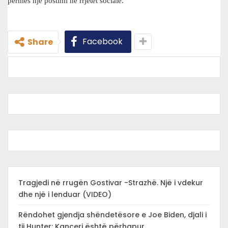
përmes një postimi në rrjetet sociale.
Facebook
Share
Tragjedi në rrugën Gostivar -Strazhë. Një i vdekur
dhe një i lenduar (VIDEO)
Rëndohet gjendja shëndetësore e Joe Biden, djali i
tij Hunter: Kanceri është përhapur