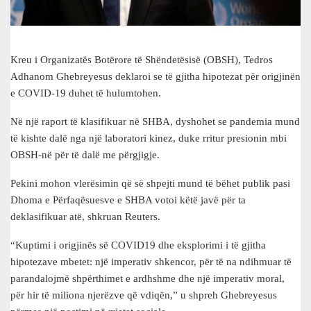
Kreu i Organizatës Botërore të Shëndetësisë (OBSH), Tedros
Adhanom Ghebreyesus deklaroi se të gjitha hipotezat për origjinën
e COVID-19 duhet të hulumtohen.
Në një raport të klasifikuar në SHBA, dyshohet se pandemia mund
të kishte dalë nga një laboratori kinez, duke rritur presionin mbi
OBSH-në për të dalë me përgjigje.
Pekini mohon vlerësimin që së shpejti mund të bëhet publik pasi
Dhoma e Përfaqësuesve e SHBA votoi këtë javë për ta
deklasifikuar atë, shkruan Reuters.
“Kuptimi i origjinës së COVID19 dhe eksplorimi i të gjitha
hipotezave mbetet: një imperativ shkencor, për të na ndihmuar të
parandalojmë shpërthimet e ardhshme dhe një imperativ moral,
për hir të miliona njerëzve që vdiqën,” u shpreh Ghebreyesus