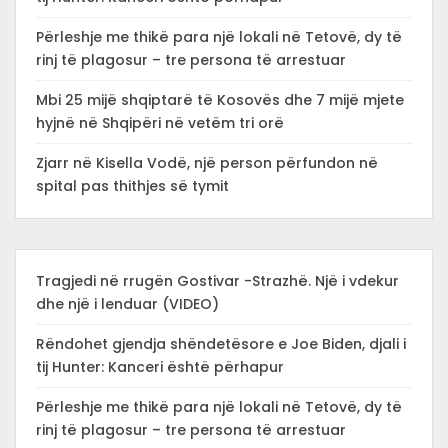
Përleshje me thikë para një lokali në Tetovë, dy të
rinj të plagosur – tre persona të arrestuar
Mbi 25 mijë shqiptarë të Kosovës dhe 7 mijë mjete
hyjnë në Shqipëri në vetëm tri orë
Zjarr në Kisella Vodë, një person përfundon në
spital pas thithjes së tymit
Tragjedi në rrugën Gostivar -Strazhë. Një i vdekur
dhe një i lenduar (VIDEO)
Rëndohet gjendja shëndetësore e Joe Biden, djali i
tij Hunter: Kanceri është përhapur
Përleshje me thikë para një lokali në Tetovë, dy të
rinj të plagosur – tre persona të arrestuar