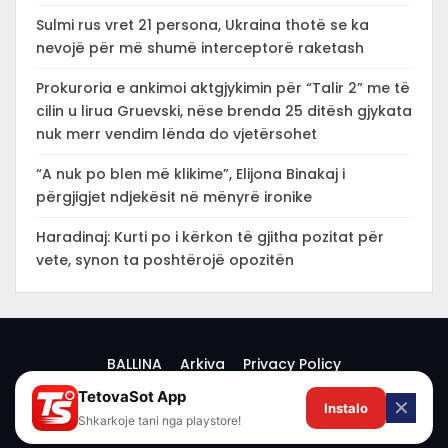
Sulmi rus vret 21 persona, Ukraina thotë se ka
nevojë për më shumë interceptorë raketash
Prokuroria e ankimoi aktgjykimin për “Talir 2” me të
cilin u lirua Gruevski, nëse brenda 25 ditësh gjykata
nuk merr vendim lënda do vjetërsohet
“A nuk po blen më klikime”, Elijona Binakaj i
përgjigjet ndjekësit në mënyrë ironike
Haradinaj: Kurti po i kërkon të gjitha pozitat për
vete, synon ta poshtërojë opozitën
BALLINA
Arkiva
Privacy Policy
TetovaSot App
✕
Instalo
© 2026 -
Shkarkoje tani nga playstore!