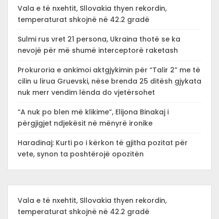
Vala e të nxehtit, Sllovakia thyen rekordin,
temperaturat shkojnë në 42.2 gradë
Sulmi rus vret 21 persona, Ukraina thotë se ka
nevojë për më shumë interceptorë raketash
Prokuroria e ankimoi aktgjykimin për “Talir 2” me të
cilin u lirua Gruevski, nëse brenda 25 ditësh gjykata
nuk merr vendim lënda do vjetërsohet
“A nuk po blen më klikime”, Elijona Binakaj i
përgjigjet ndjekësit në mënyrë ironike
Haradinaj: Kurti po i kërkon të gjitha pozitat për
vete, synon ta poshtërojë opozitën
Vala e të nxehtit, Sllovakia thyen rekordin,
temperaturat shkojnë në 42.2 gradë