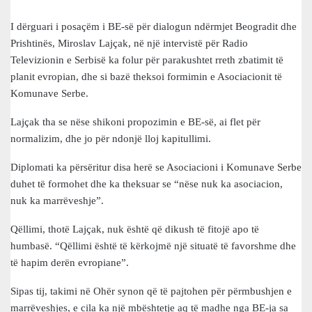
I dërguari i posaçëm i BE-së për dialogun ndërmjet Beogradit dhe
Prishtinës, Miroslav Lajçak, në një intervistë për Radio
Televizionin e Serbisë ka folur për parakushtet rreth zbatimit të
planit evropian, dhe si bazë theksoi formimin e Asociacionit të
Komunave Serbe.
Lajçak tha se nëse shikoni propozimin e BE-së, ai flet për
normalizim, dhe jo ​​për ndonjë lloj kapitullimi.
Diplomati ka përsëritur disa herë se Asociacioni i Komunave Serbe
duhet të formohet dhe ka theksuar se “nëse nuk ka asociacion,
nuk ka marrëveshje”.
Qëllimi, thotë Lajçak, nuk është që dikush të fitojë apo të
humbasë. “Qëllimi është të kërkojmë një situatë të favorshme dhe
të hapim derën evropiane”.
Sipas tij, takimi në Ohër synon që të pajtohen për përmbushjen e
marrëveshjes, e cila ka një mbështetje aq të madhe nga BE-ja sa