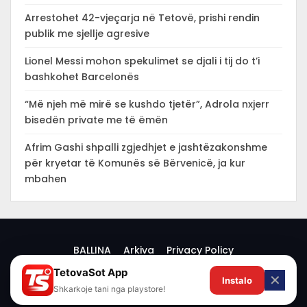
Arrestohet 42-vjeçarja në Tetovë, prishi rendin
publik me sjellje agresive
Lionel Messi mohon spekulimet se djali i tij do t’i
bashkohet Barcelonës
“Më njeh më mirë se kushdo tjetër”, Adrola nxjerr
bisedën private me të ëmën
Afrim Gashi shpalli zgjedhjet e jashtëzakonshme
për kryetar të Komunës së Bërvenicë, ja kur
mbahen
BALLINA
Arkiva
Privacy Policy
TetovaSot App
✕
Instalo
© 2026 -
Shkarkoje tani nga playstore!