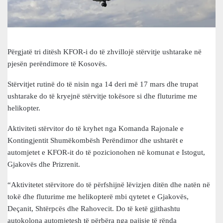
Përgjatë tri ditësh KFOR-i do të zhvillojë stërvitje ushtarake në
pjesën perëndimore të Kosovës.
Stërvitjet rutinë do të nisin nga 14 deri më 17 mars dhe trupat
ushtarake do të kryejnë stërvitje tokësore si dhe fluturime me
helikopter.
Aktiviteti stërvitor do të kryhet nga Komanda Rajonale e
Kontingjentit Shumëkombësh Perëndimor dhe ushtarët e
automjetet e KFOR-it do të pozicionohen në komunat e Istogut,
Gjakovës dhe Prizrenit.
“Aktivitetet stërvitore do të përfshijnë lëvizjen ditën dhe natën në
tokë dhe fluturime me helikopterë mbi qytetet e Gjakovës,
Deçanit, Shtërpcës dhe Rahovecit. Do të ketë gjithashtu
autokolona automjetesh të përbëra nga pajisje të rënda