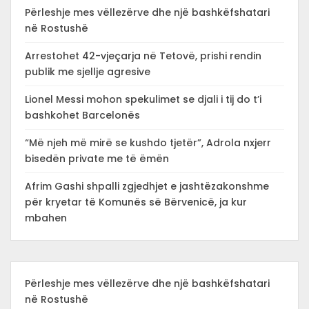
Përleshje mes vëllezërve dhe një bashkëfshatari
në Rostushë
Arrestohet 42-vjeçarja në Tetovë, prishi rendin
publik me sjellje agresive
Lionel Messi mohon spekulimet se djali i tij do t’i
bashkohet Barcelonës
“Më njeh më mirë se kushdo tjetër”, Adrola nxjerr
bisedën private me të ëmën
Afrim Gashi shpalli zgjedhjet e jashtëzakonshme
për kryetar të Komunës së Bërvenicë, ja kur
mbahen
Përleshje mes vëllezërve dhe një bashkëfshatari
në Rostushë