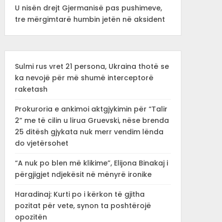
U nisën drejt Gjermanisë pas pushimeve,
tre mërgimtarë humbin jetën në aksident
Sulmi rus vret 21 persona, Ukraina thotë se
ka nevojë për më shumë interceptorë
raketash
Prokuroria e ankimoi aktgjykimin për “Talir
2” me të cilin u lirua Gruevski, nëse brenda
25 ditësh gjykata nuk merr vendim lënda
do vjetërsohet
“A nuk po blen më klikime”, Elijona Binakaj i
përgjigjet ndjekësit në mënyrë ironike
Haradinaj: Kurti po i kërkon të gjitha
pozitat për vete, synon ta poshtërojë
opozitën