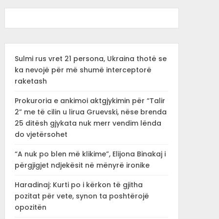
Sulmi rus vret 21 persona, Ukraina thotë se
ka nevojë për më shumë interceptorë
raketash
Prokuroria e ankimoi aktgjykimin për “Talir
2” me të cilin u lirua Gruevski, nëse brenda
25 ditësh gjykata nuk merr vendim lënda
do vjetërsohet
“A nuk po blen më klikime”, Elijona Binakaj i
përgjigjet ndjekësit në mënyrë ironike
Haradinaj: Kurti po i kërkon të gjitha
pozitat për vete, synon ta poshtërojë
opozitën