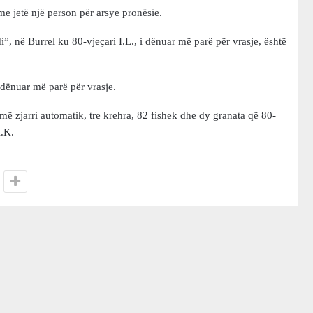
e jetë një person për arsye pronësie.
i”, në Burrel ku 80-vjeçari I.L., i dënuar më parë për vrasje, është
e dënuar më parë për vrasje.
rmë zjarri automatik, tre krehra, 82 fishek dhe dy granata që 80-
K.K.