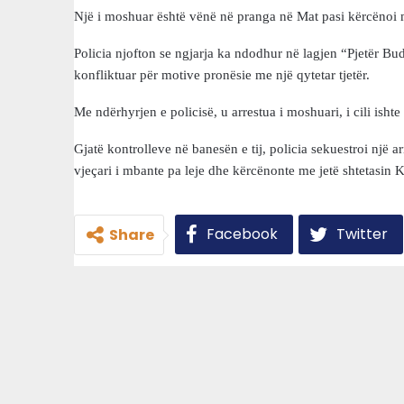
Një i moshuar është vënë në pranga në Mat pasi kërcënoi m
Policia njofton se ngjarja ka ndodhur në lagjen “Pjetër Bud
konfliktuar për motive pronësie me një qytetar tjetër.
Me ndërhyrjen e policisë, u arrestua i moshuari, i cili isht
Gjatë kontrolleve në banesën e tij, policia sekuestroi një a
vjeçari i mbante pa leje dhe kërcënonte me jetë shtetasin 
Facebook
Twitter
Share