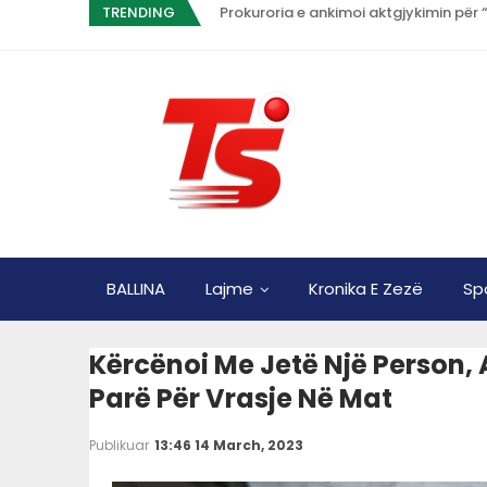
TRENDING
BALLINA
Lajme
Kronika E Zezë
Sp
Kërcënoi Me Jetë Një Person, 
Parë Për Vrasje Në Mat
Publikuar
13:46 14 March, 2023