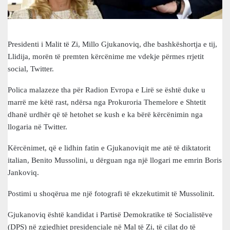
Presidenti i Malit të Zi, Millo Gjukanoviq, dhe bashkëshortja e tij,
Llidija, morën të premten kërcënime me vdekje përmes rrjetit
social, Twitter.
Polica malazeze tha për Radion Evropa e Lirë se është duke u
marrë me këtë rast, ndërsa nga Prokuroria Themelore e Shtetit
dhanë urdhër që të hetohet se kush e ka bërë kërcënimin nga
llogaria në Twitter.
Kërcënimet, që e lidhin fatin e Gjukanoviqit me atë të diktatorit
italian, Benito Mussolini, u dërguan nga një llogari me emrin Boris
Jankoviq.
Postimi u shoqërua me një fotografi të ekzekutimit të Mussolinit.
Gjukanoviq është kandidat i Partisë Demokratike të Socialistëve
(DPS) në zgjedhjet presidenciale në Mal të Zi, të cilat do të