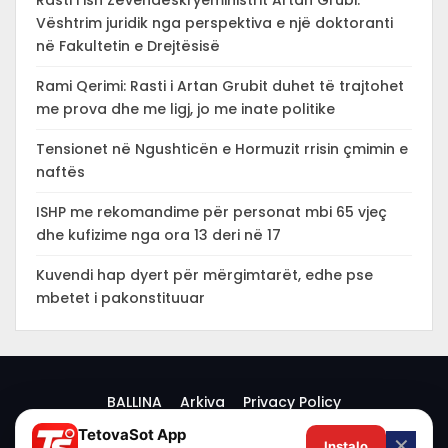
Vështrim juridik nga perspektiva e një doktoranti
në Fakultetin e Drejtësisë
Rami Qerimi: Rasti i Artan Grubit duhet të trajtohet
me prova dhe me ligj, jo me inate politike
Tensionet në Ngushticën e Hormuzit rrisin çmimin e
naftës
ISHP me rekomandime për personat mbi 65 vjeç
dhe kufizime nga ora 13 deri në 17
Kuvendi hap dyert për mërgimtarët, edhe pse
mbetet i pakonstituuar
BALLINA
Arkiva
Privacy Policy
TetovaSot App
✕
Instalo