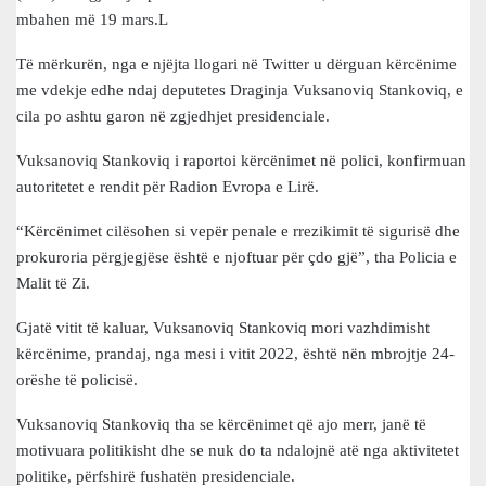
mbahen më 19 mars.L
Të mërkurën, nga e njëjta llogari në Twitter u dërguan kërcënime
me vdekje edhe ndaj deputetes Draginja Vuksanoviq Stankoviq, e
cila po ashtu garon në zgjedhjet presidenciale.
Vuksanoviq Stankoviq i raportoi kërcënimet në polici, konfirmuan
autoritetet e rendit për Radion Evropa e Lirë.
“Kërcënimet cilësohen si vepër penale e rrezikimit të sigurisë dhe
prokuroria përgjegjëse është e njoftuar për çdo gjë”, tha Policia e
Malit të Zi.
Gjatë vitit të kaluar, Vuksanoviq Stankoviq mori vazhdimisht
kërcënime, prandaj, nga mesi i vitit 2022, është nën mbrojtje 24-
orëshe të policisë.
Vuksanoviq Stankoviq tha se kërcënimet që ajo merr, janë të
motivuara politikisht dhe se nuk do ta ndalojnë atë nga aktivitetet
politike, përfshirë fushatën presidenciale.