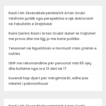
Rasti i ish Zëvendëskryeministrit Artan Grubi:
Vështrim juridik nga perspektiva e një doktoranti
në Fakultetin e Drejtësisë
Rami Qerimi: Rasti i Artan Grubit duhet të trajtohet
me prova dhe me ligj, jo me inate politike
Tensionet në Ngushticën e Hormuzit rrisin çmimin e
naftës
ISHP me rekomandime për personat mbi 65 vjeç
dhe kufizime nga ora 13 deri në 17
Kuvendi hap dyert për mërgimtarët, edhe pse
mbetet i pakonstituuar
Rasti i ish Zëvendëskryeministrit Artan Grubi: