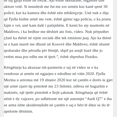
së saj gjoja është në rrezik. Ajo është skenariste, regjisore dhe
aktore vetë. Si mundesh me fut me zor armën kur kanë qenë 30
policë, kur ka kamera dhe është nën mbikëqyrje. Unë nuk e dija
që Fjolla kishte armë me vete, është gjetur nga policia, e ka pranu
fajin e vet, unë kam dalë i pafajshëm. E kemi bo aty martesën në
Maldives, i ka hedhur me dëshirë ato foto, video. Nuk përputhet
çfarë ka thënë në rrjete sociale dhe tek emisioni juaj. Ajo ka thënë
se e kam marrë me dhunë në Kosovë dhe Maldives, është shumë
qesharake dhe përralla për fëmijë, shpif pa asnjë bazë dhe jo
vetëm mua por edhe me të tjerë.”, është shprehur Fisniku.
Këngëtarja ka akuzuar ish-partnerin e saj në video se e ka
vendosur ai armën në ngjarjen e ndodhur në vitin 2020. Fjolla
Morina u arrestua më 19 shtator 2020 kur në çantën e dorës iu gjet
një armë zjarri tip pistoletë me 23 fishekë, ndërsa në bagazhin e
makinës, një tjetër pistoletë e llojit çakmak. Këngëtarja që është
nënë e dy vajzave, po udhëtonte me një automjet “Audi Q7” e tha
se arma ishte aksidentalisht në çantën e saj e bëri të ditur se do të
apelonte dënimin.