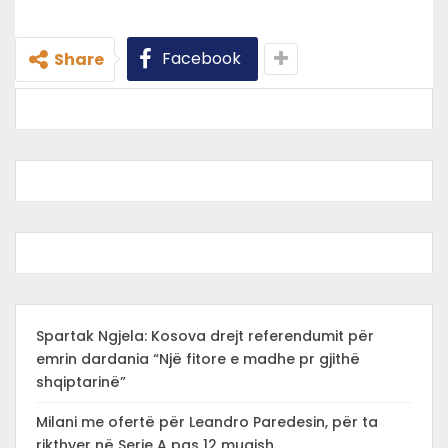
Facebook
Share
Spartak Ngjela: Kosova drejt referendumit për
emrin dardania “Një fitore e madhe pr gjithë
shqiptarinë”
Milani me ofertë për Leandro Paredesin, për ta
rikthyer në Serie A pas 12 muajsh