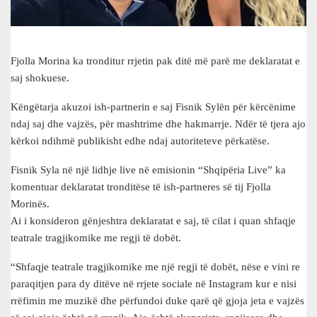
Fjolla Morina ka tronditur rrjetin pak ditë më parë me deklaratat e
saj shokuese.
Këngëtarja akuzoi ish-partnerin e saj Fisnik Sylën për kërcënime
ndaj saj dhe vajzës, për mashtrime dhe hakmarrje. Ndër të tjera ajo
kërkoi ndihmë publikisht edhe ndaj autoriteteve përkatëse.
Fisnik Syla në një lidhje live në emisionin “Shqipëria Live” ka
komentuar deklaratat tronditëse të ish-partneres së tij Fjolla
Morinës.
Ai i konsideron gënjeshtra deklaratat e saj, të cilat i quan shfaqje
teatrale tragjikomike me regji të dobët.
“Shfaqje teatrale tragjikomike me një regji të dobët, nëse e vini re
paraqitjen para dy ditëve në rrjete sociale në Instagram kur e nisi
rrëfimin me muzikë dhe përfundoi duke qarë që gjoja jeta e vajzës