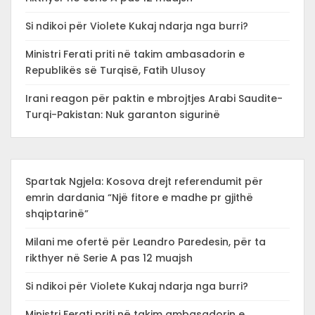
Si ndikoi për Violete Kukaj ndarja nga burri?
Ministri Ferati priti në takim ambasadorin e
Republikës së Turqisë, Fatih Ulusoy
Irani reagon për paktin e mbrojtjes Arabi Saudite-
Turqi-Pakistan: Nuk garanton sigurinë
Spartak Ngjela: Kosova drejt referendumit për
emrin dardania “Një fitore e madhe pr gjithë
shqiptarinë”
Milani me ofertë për Leandro Paredesin, për ta
rikthyer në Serie A pas 12 muajsh
Si ndikoi për Violete Kukaj ndarja nga burri?
Ministri Ferati priti në takim ambasadorin e