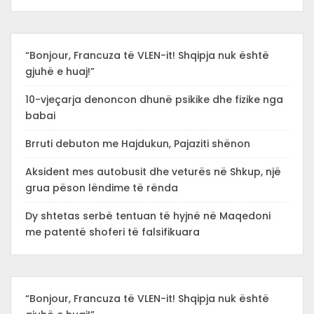
“Bonjour, Francuza të VLEN-it! Shqipja nuk është
gjuhë e huaj!”
10-vjeçarja denoncon dhunë psikike dhe fizike nga
babai
Brruti debuton me Hajdukun, Pajaziti shënon
Aksident mes autobusit dhe veturës në Shkup, një
grua pëson lëndime të rënda
Dy shtetas serbë tentuan të hyjnë në Maqedoni
me patentë shoferi të falsifikuara
“Bonjour, Francuza të VLEN-it! Shqipja nuk është