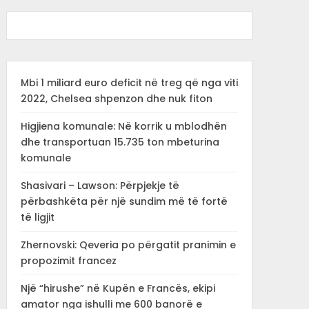
Mbi 1 miliard euro deficit në treg që nga viti
2022, Chelsea shpenzon dhe nuk fiton
Higjiena komunale: Në korrik u mblodhën
dhe transportuan 15.735 ton mbeturina
komunale
Shasivari – Lawson: Përpjekje të
përbashkëta për një sundim më të fortë
të ligjit
Zhernovski: Qeveria po përgatit pranimin e
propozimit francez
Një “hirushe” në Kupën e Francës, ekipi
amator nga ishulli me 600 banorë e