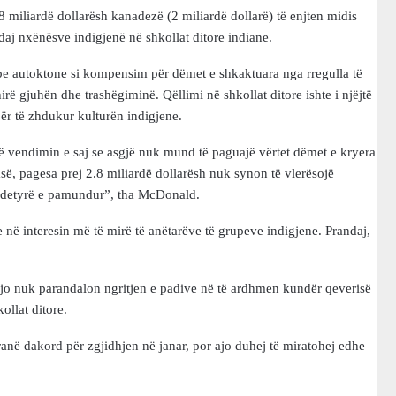
 miliardë dollarësh kanadezë (2 miliardë dollarë) të enjten midis
j nxënësve indigjenë në shkollat ditore indiane.
e autoktone si kompensim për dëmet e shkaktuara nga rregulla të
irë gjuhën dhe trashëgiminë. Qëllimi në shkollat ditore ishte i njëjtë
ër të zhdukur kulturën indigjene.
 vendimin e saj se asgjë nuk mund të paguajë vërtet dëmet e kryera
ë, pagesa prej 2.8 miliardë dollarësh nuk synon të vlerësojë
jë detyrë e pamundur”, tha McDonald.
 në interesin më të mirë të anëtarëve të grupeve indigjene. Prandaj,
kjo nuk parandalon ngritjen e padive në të ardhmen kundër qeverisë
llat ditore.
ranë dakord për zgjidhjen në janar, por ajo duhej të miratohej edhe