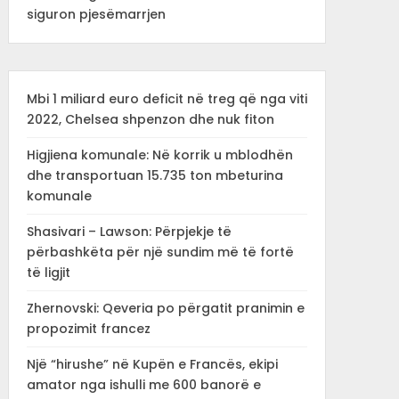
siguron pjesëmarrjen
Mbi 1 miliard euro deficit në treg që nga viti
2022, Chelsea shpenzon dhe nuk fiton
Higjiena komunale: Në korrik u mblodhën
dhe transportuan 15.735 ton mbeturina
komunale
Shasivari – Lawson: Përpjekje të
përbashkëta për një sundim më të fortë
të ligjit
Zhernovski: Qeveria po përgatit pranimin e
propozimit francez
Një “hirushe” në Kupën e Francës, ekipi
amator nga ishulli me 600 banorë e