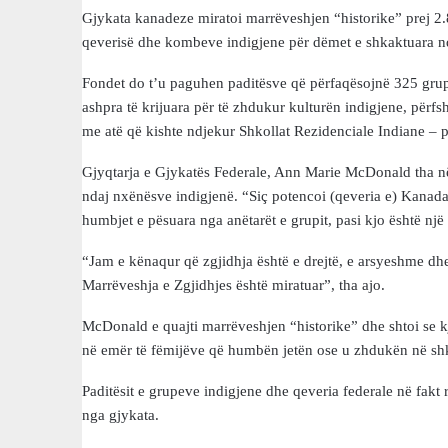
Gjykata kanadeze miratoi marrëveshjen “historike” prej 2.8
qeverisë dhe kombeve indigjene për dëmet e shkaktuara nda
Fondet do t’u paguhen paditësve që përfaqësojnë 325 grup
ashpra të krijuara për të zhdukur kulturën indigjene, përfsh
me atë që kishte ndjekur Shkollat Rezidenciale Indiane – p
Gjyqtarja e Gjykatës Federale, Ann Marie McDonald tha në
ndaj nxënësve indigjenë. “Siç potencoi (qeveria e) Kanadas
humbjet e pësuara nga anëtarët e grupit, pasi kjo është n
“Jam e kënaqur që zgjidhja është e drejtë, e arsyeshme dhe
Marrëveshja e Zgjidhjes është miratuar”, tha ajo.
McDonald e quajti marrëveshjen “historike” dhe shtoi se 
në emër të fëmijëve që humbën jetën ose u zhdukën në shko
Paditësit e grupeve indigjene dhe qeveria federale në fakt 
nga gjykata.