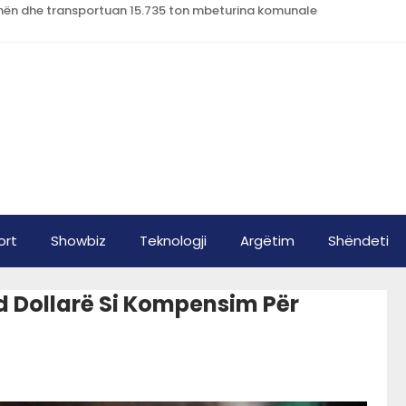
dhën dhe transportuan 15.735 ton mbeturina komunale
ort
Showbiz
Teknologji
Argëtim
Shëndeti
d Dollarë Si Kompensim Për