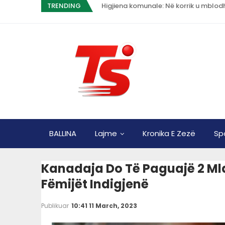
TRENDING
Higjiena komunale: Në korrik u mblo
BALLINA
Lajme
Kronika E Zezë
Sp
Kanadaja Do Të Paguajë 2 Ml
Fëmijët Indigjenë
Publikuar
10:41 11 March, 2023