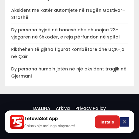
Aksident me katër automjete në rrugën Gostivar–
Strazhë
Dy persona hyjnë në banesë dhe dhunojnë 23-
vjeçaren në Shkodër, e reja përfundon në spital
Rikthehen të gjitha figurat kombëtare dhe UÇK-ja
në Çair
Dy persona humbin jetën në një aksident tragjik në
Gjermani
BALLINA
Arkiva
Privacy Policy
TetovaSot App
✕
Instalo
© 2026 -
Shkarkoje tani nga playstore!