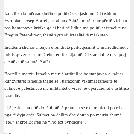
Izraeli ka lajmëruar shefin e politikës së jashtme të Bashkimit
Evropian, Josep Borrell, se ai nuk është i mirëpritur për të vizituar
pas komenteve kritike që ai bëri në lidhje me politikat izraelite në
Bregun Perëndimor, thanë zyrtarët izraelitë të mërkurën.
Incidenti shënoi shenjën e fundit të përkeqësimit të marrëdhënieve
midis qeverisë së re të ekstremit të djathtë të Izraelit dhe disa prej
aleatëve të saj më të afërt.
Borrell e mërziti Izraelin me një artikull të botuar javën e kaluar
kur zyrtarët izraelitë thanë se i barazonin viktimat izraelite të
sulmeve palestineze me militantët e vrarë në operacionet e ushtrisë
izraelite.
“Të jesh i sinqertë do të thotë të pranosh se ekstremizmi po rritet
nga të dyja anët. Sulmet pa dallim dhe dhuna po marrin shumë
jetë,” shkroi Borrell në “Project Syndicate”.