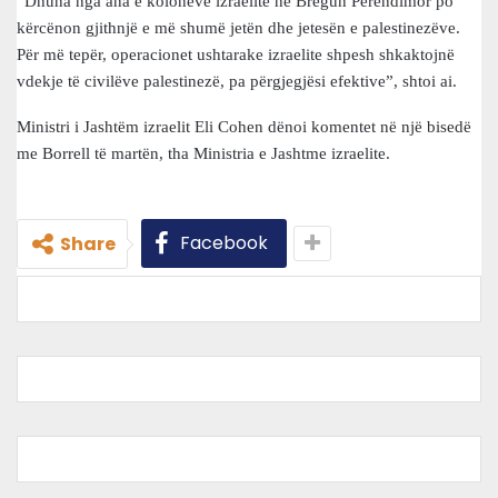
“Dhuna nga ana e kolonëve izraelitë në Bregun Perëndimor po
kërcënon gjithnjë e më shumë jetën dhe jetesën e palestinezëve.
Për më tepër, operacionet ushtarake izraelite shpesh shkaktojnë
vdekje të civilëve palestinezë, pa përgjegjësi efektive”, shtoi ai.
Ministri i Jashtëm izraelit Eli Cohen dënoi komentet në një bisedë
me Borrell të martën, tha Ministria e Jashtme izraelite.
Facebook
Share