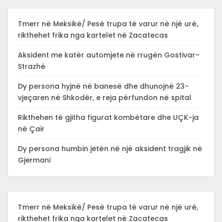
Tmerr në Meksikë/ Pesë trupa të varur në një urë,
rikthehet frika nga kartelet në Zacatecas
Aksident me katër automjete në rrugën Gostivar–
Strazhë
Dy persona hyjnë në banesë dhe dhunojnë 23-
vjeçaren në Shkodër, e reja përfundon në spital
Rikthehen të gjitha figurat kombëtare dhe UÇK-ja
në Çair
Dy persona humbin jetën në një aksident tragjik në
Gjermani
Tmerr në Meksikë/ Pesë trupa të varur në një urë,
rikthehet frika nga kartelet në Zacatecas