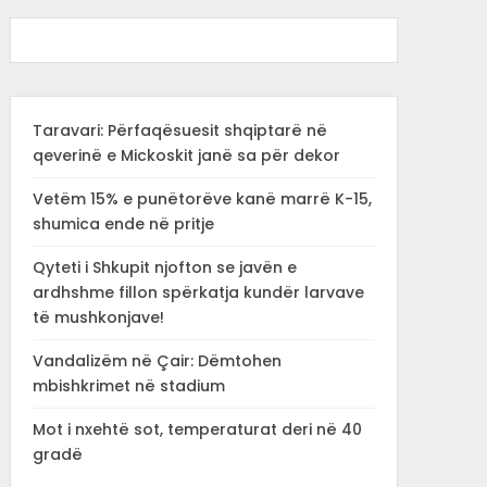
Taravari: Përfaqësuesit shqiptarë në
qeverinë e Mickoskit janë sa për dekor
Vetëm 15% e punëtorëve kanë marrë K-15,
shumica ende në pritje
Qyteti i Shkupit njofton se javën e
ardhshme fillon spërkatja kundër larvave
të mushkonjave!
Vandalizëm në Çair: Dëmtohen
mbishkrimet në stadium
Mot i nxehtë sot, temperaturat deri në 40
gradë