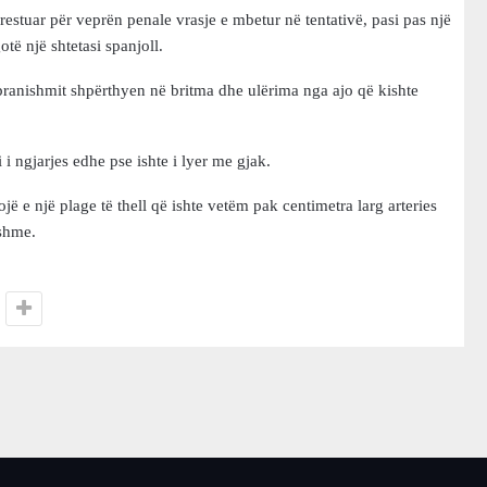
rrestuar për veprën penale vrasje e mbetur në tentativë, pasi pas një
të një shtetasi spanjoll.
 pranishmit shpërthyen në britma dhe ulërima nga ajo që kishte
 i ngjarjes edhe pse ishte i lyer me gjak.
jë e një plage të thell që ishte vetëm pak centimetra larg arteries
rshme.