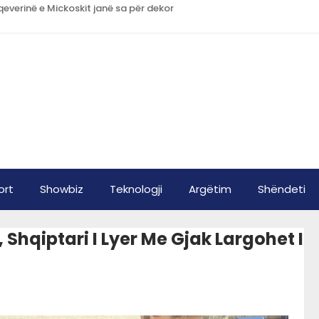
qeverinë e Mickoskit janë sa për dekor
ort
Showbiz
Teknologji
Argëtim
Shëndeti
, Shqiptari I Lyer Me Gjak Largohet I