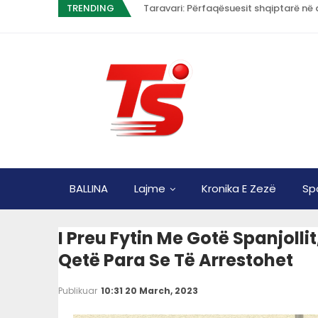
TRENDING
Taravari: Përfaqësuesit shqiptarë në 
BALLINA
Lajme
Kronika E Zezë
Sp
I Preu Fytin Me Gotë Spanjollit
Qetë Para Se Të Arrestohet
Publikuar
10:31 20 March, 2023