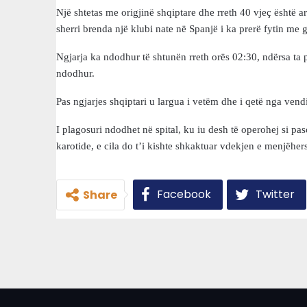
Një shtetas me origjinë shqiptare dhe rreth 40 vjeç është a
sherri brenda një klubi nate në Spanjë i ka prerë fytin me go
Ngjarja ka ndodhur të shtunën rreth orës 02:30, ndërsa ta
ndodhur.
Pas ngjarjes shqiptari u largua i vetëm dhe i qetë nga vendi
I plagosuri ndodhet në spital, ku iu desh të operohej si paso
karotide, e cila do t’i kishte shkaktuar vdekjen e menjëhe
Facebook
Twitter
Share