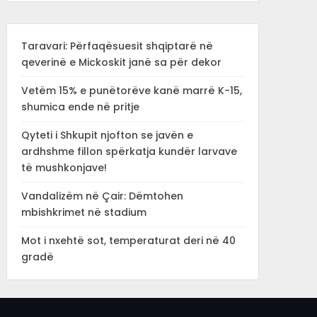
Taravari: Përfaqësuesit shqiptarë në
qeverinë e Mickoskit janë sa për dekor
Vetëm 15% e punëtorëve kanë marrë K-15,
shumica ende në pritje
Qyteti i Shkupit njofton se javën e
ardhshme fillon spërkatja kundër larvave
të mushkonjave!
Vandalizëm në Çair: Dëmtohen
mbishkrimet në stadium
Mot i nxehtë sot, temperaturat deri në 40
gradë