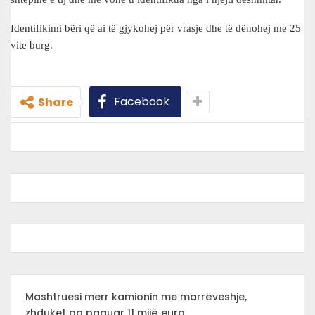
Identifikimi bëri që ai të gjykohej për vrasje dhe të dënohej me 25
vite burg.
Facebook
Share
Mashtruesi merr kamionin me marrëveshje,
zhduket pa paguar 11 mijë euro