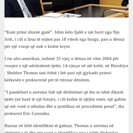
“Kam pritur shumë gjatë”. Ishin këto fjalët e një burri nga Nju
Jork, i cili u lirua të enjten pas 18 vitesh nga burgu, pasi u dënua
për një vrasje që nuk e kishte kryer.
I riu afro-amerikan, tashmë 35 vjeç u dënua në vitin 2004 për
vrasjen e një adoleshenti tjetër, 14-vjeçar në atë kohë, në Brooklyn
. Sheldon Thomas tani është i lirë pasi një gjykatës pranoi
kërkesën e prokurorisë për të rrëzuar dënimin.
“I pandehuri u arrestua falë një dëshmitari që tha se ishte dikush
tjetër (në bazë të një fotoje), i cili kishte të njëjtin emër, një gabim
që më vonë u mbulua dhe u justifikua në procedimin penal”, tha
prokurori Eric Gonzalez.
Bazuar në këtë identifikim të gabuar, Thomas u arrestua në
shtëpinë e tij dhe më vonë u identifikua nga i njëjti dëshmitar.