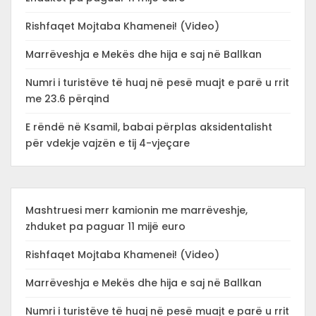
Rishfaqet Mojtaba Khamenei! (Video)
Marrëveshja e Mekës dhe hija e saj në Ballkan
Numri i turistëve të huaj në pesë muajt e parë u rrit
me 23.6 përqind
E rëndë në Ksamil, babai përplas aksidentalisht
për vdekje vajzën e tij 4-vjeçare
Mashtruesi merr kamionin me marrëveshje,
zhduket pa paguar 11 mijë euro
Rishfaqet Mojtaba Khamenei! (Video)
Marrëveshja e Mekës dhe hija e saj në Ballkan
Numri i turistëve të huaj në pesë muajt e parë u rrit