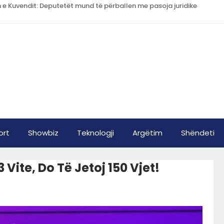
n e Kuvendit: Deputetët mund të përballen me pasoja juridike
ort
Showbiz
Teknologji
Argëtim
Shëndeti
3 Vite, Do Të Jetoj 150 Vjet!