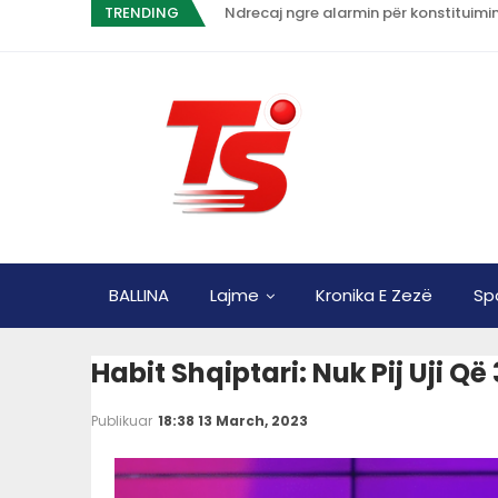
TRENDING
Ndrecaj ngre alarmin për konstituimi
BALLINA
Lajme
Kronika E Zezë
Sp
Habit Shqiptari: Nuk Pij Uji Që 
Publikuar
18:38 13 March, 2023