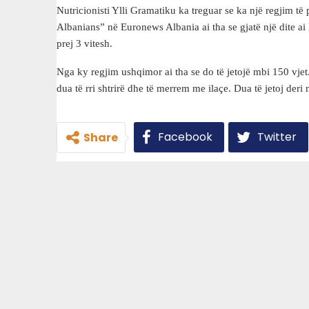
Nutricionisti Ylli Gramatiku ka treguar se ka një regjim 
Albanians” në Euronews Albania ai tha se gjatë një dite 
prej 3 vitesh.
Nga ky regjim ushqimor ai tha se do të jetojë mbi 150 vje
dua të rri shtrirë dhe të merrem me ilaçe. Dua të jetoj deri 
Facebook
Twitter
Share