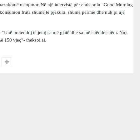
të pazakontë ushqimor. Në një intervistë për emisionin “Good Morning
ai konsumon fruta shumë të pjekura, shumë perime dhe nuk pi ujë
t. “Unë pretendoj të jetoj sa më gjatë dhe sa më shëndetshëm. Nuk
në 150 vjeç”- theksoi ai.