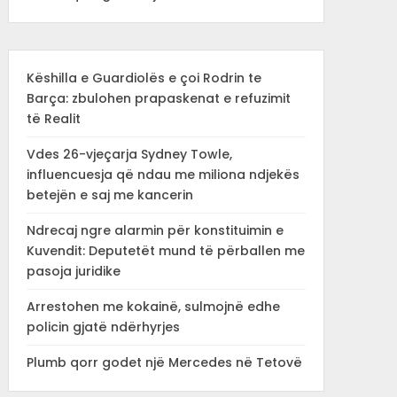
Këshilla e Guardiolës e çoi Rodrin te
Barça: zbulohen prapaskenat e refuzimit
të Realit
Vdes 26-vjeçarja Sydney Towle,
influencuesja që ndau me miliona ndjekës
betejën e saj me kancerin
Ndrecaj ngre alarmin për konstituimin e
Kuvendit: Deputetët mund të përballen me
pasoja juridike
Arrestohen me kokainë, sulmojnë edhe
policin gjatë ndërhyrjes
Plumb qorr godet një Mercedes në Tetovë