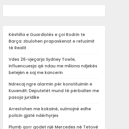
Këshilla e Guardiolës e çoi Rodrin te
Barça: zbulohen prapaskenat e refuzimit
të Realit
Vdes 26-vjeçarja Sydney Towle,
influencuesja që ndau me miliona ndjekës
betejën e saj me kancerin
Ndrecaj ngre alarmin për konstituimin e
Kuvendit: Deputetët mund të përballen me
pasoja juridike
Arrestohen me kokainë, sulmojnë edhe
policin gjatë ndërhyrjes
Plumb qorr godet një Mercedes në Tetovë