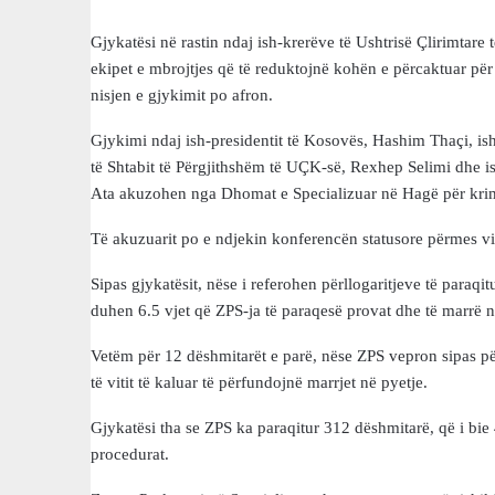
Gjykatësi në rastin ndaj ish-krerëve të Ushtrisë Çlirimtare
ekipet e mbrojtjes që të reduktojnë kohën e përcaktuar për
nisjen e gjykimit po afron.
Gjykimi ndaj ish-presidentit të Kosovës, Hashim Thaçi, ish
të Shtabit të Përgjithshëm të UÇK-së, Rexhep Selimi dhe is
Ata akuzohen nga Dhomat e Specializuar në Hagë për krim
Të akuzuarit po e ndjekin konferencën statusore përmes vi
Sipas gjykatësit, nëse i referohen përllogaritjeve të paraqit
duhen 6.5 vjet që ZPS-ja të paraqesë provat dhe të marrë në
Vetëm për 12 dëshmitarët e parë, nëse ZPS vepron sipas përl
të vitit të kaluar të përfundojnë marrjet në pyetje.
Gjykatësi tha se ZPS ka paraqitur 312 dëshmitarë, që i bie
procedurat.