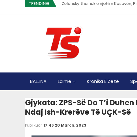
TRENDING
BALLINA
Lajme
Kronika E Zezë
Sp
Gjykata: ZPS-Së Do T’i Duhen 
Ndaj Ish-Krerëve Të UÇK-Së
Publikuar
17:46 20 March, 2023