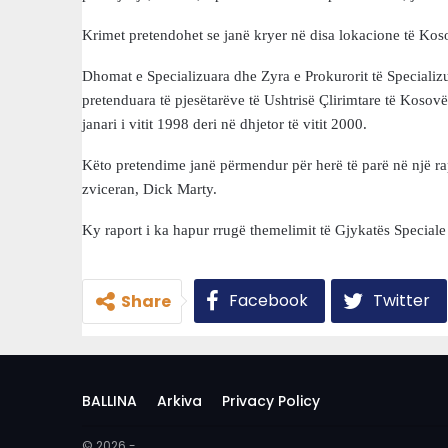
Krimet pretendohet se janë kryer në disa lokacione të Kos
Dhomat e Specializuara dhe Zyra e Prokurorit të Specializ
pretenduara të pjesëtarëve të Ushtrisë Çlirimtare të Kosovë
janari i vitit 1998 deri në dhjetor të vitit 2000.
Këto pretendime janë përmendur për herë të parë në një rapo
zviceran, Dick Marty.
Ky raport i ka hapur rrugë themelimit të Gjykatës Special
Facebook
Twitter
Share
BALLINA
Arkiva
Privacy Policy
© 2026 -