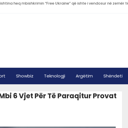
ort
Showbiz
Teknologji
Argëtim
Shëndeti
Mbi 6 Vjet Për Të Paraqitur Provat