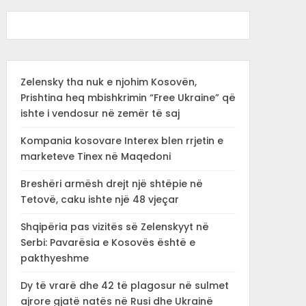
Zelensky tha nuk e njohim Kosovën,
Prishtina heq mbishkrimin “Free Ukraine” që
ishte i vendosur në zemër të saj
Kompania kosovare Interex blen rrjetin e
marketeve Tinex në Maqedoni
Breshëri armësh drejt një shtëpie në
Tetovë, caku ishte një 48 vjeçar
Shqipëria pas vizitës së Zelenskyyt në
Serbi: Pavarësia e Kosovës është e
pakthyeshme
Dy të vrarë dhe 42 të plagosur në sulmet
ajrore gjatë natës në Rusi dhe Ukrainë