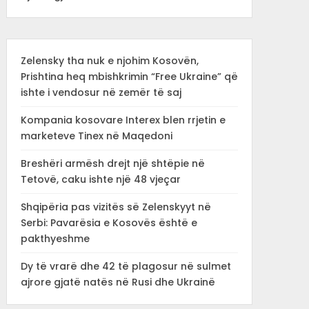
Zelensky tha nuk e njohim Kosovën,
Prishtina heq mbishkrimin “Free Ukraine” që
ishte i vendosur në zemër të saj
Kompania kosovare Interex blen rrjetin e
marketeve Tinex në Maqedoni
Breshëri armësh drejt një shtëpie në
Tetovë, caku ishte një 48 vjeçar
Shqipëria pas vizitës së Zelenskyyt në
Serbi: Pavarësia e Kosovës është e
pakthyeshme
Dy të vrarë dhe 42 të plagosur në sulmet
ajrore gjatë natës në Rusi dhe Ukrainë