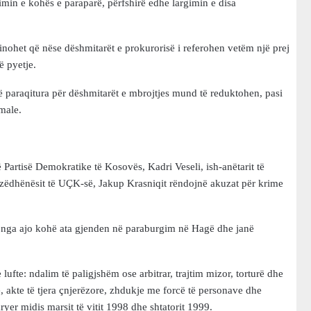
imin e kohës e paraparë, përfshirë edhe largimin e disa
inohet që nëse dëshmitarët e prokurorisë i referohen vetëm një prej
ë pyetje.
të paraqitura për dëshmitarët e mbrojtjes mund të reduktohen, pasi
imale.
 Partisë Demokratike të Kosovës, Kadri Veseli, ish-anëtarit të
-zëdhënësit të UÇK-së, Jakup Krasniqit rëndojnë akuzat për krime
ë nga ajo kohë ata gjenden në paraburgim në Hagë dhe janë
fte: ndalim të paligjshëm ose arbitrar, trajtim mizor, torturë dhe
, akte të tjera çnjerëzore, zhdukje me forcë të personave dhe
ryer midis marsit të vitit 1998 dhe shtatorit 1999.