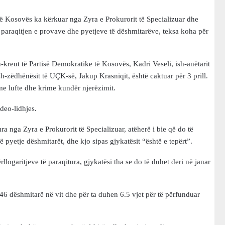
 të Kosovës ka kërkuar nga Zyra e Prokurorit të Specializuar dhe
 paraqitjen e provave dhe pyetjeve të dëshmitarëve, teksa koha për
-kreut të Partisë Demokratike të Kosovës, Kadri Veseli, ish-anëtarit
h-zëdhënësit të UÇK-së, Jakup Krasniqit, është caktuar për 3 prill.
e lufte dhe krime kundër njerëzimit.
deo-lidhjes.
ura nga Zyra e Prokurorit të Specializuar, atëherë i bie që do të
 pyetje dëshmitarët, dhe kjo sipas gjykatësit “është e tepërt”.
logaritjeve të paraqitura, gjykatësi tha se do të duhet deri në janar
 46 dëshmitarë në vit dhe për ta duhen 6.5 vjet për të përfunduar