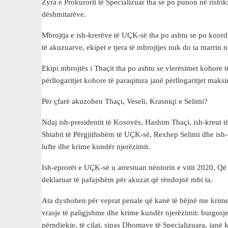
Zyra e Prokurorit të Specializuar tha se po punon në rishik
dëshmitarëve.
Mbrojtja e ish-krerëve të UÇK-së tha po ashtu se po koord
të akuzuarve, ekipet e tjera të mbrojtjes nuk do ta marrin n
Ekipi mbrojtës i Thaçit tha po ashtu se vlerësimet kohore 
përllogaritjet kohore të paraqitura janë përllogaritjet maks
Për çfarë akuzohen Thaçi, Veseli, Krasniqi e Selimi?
Ndaj ish-presidentit të Kosovës, Hashim Thaçi, ish-kreut të
Shtabit të Përgjithshëm të UÇK-së, Rexhep Selimi dhe ish
lufte dhe krime kundër njerëzimit.
Ish-eprorët e UÇK-së u arrestuan nëntorin e vitit 2020. Q
deklaruar të pafajshëm për akuzat që rëndojnë mbi ta.
Ata dyshohen për veprat penale që kanë të bëjnë me krime lu
vrasje të paligjshme dhe krime kundër njerëzimit: burgosje
përndjekje, të cilat, sipas Dhomave të Specializuara, janë k