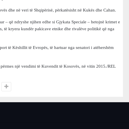
ovës dhe në veri të Shqipërisë, përkatësisht në Kukës dhe Cahan.
uar – që ndryshe njihen edhe si Gjykata Speciale – hetojnë krimet e
s, të kryera kundër pakicave etnike dhe rivalëve politikë që nga
rt të Këshillit të Evropës, të hartuar nga senatori i atëhershëm
e përmes një vendimi të Kuvendit të Kosovës, në vitin 2015./REL