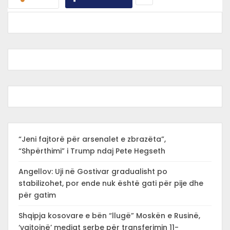
“Jeni fajtorë për arsenalet e zbrazëta”,
“Shpërthimi” i Trump ndaj Pete Hegseth
Angellov: Uji në Gostivar gradualisht po
stabilizohet, por ende nuk është gati për pije dhe
për gatim
Shqipja kosovare e bën “llugë” Moskën e Rusinë,
‘vajtojnë’ mediat serbe për transferimin 11-