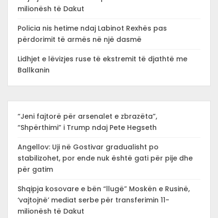
milionësh të Dakut
Policia nis hetime ndaj Labinot Rexhës pas
përdorimit të armës në një dasmë
Lidhjet e lëvizjes ruse të ekstremit të djathtë me
Ballkanin
“Jeni fajtorë për arsenalet e zbrazëta”,
“Shpërthimi” i Trump ndaj Pete Hegseth
Angellov: Uji në Gostivar gradualisht po
stabilizohet, por ende nuk është gati për pije dhe
për gatim
Shqipja kosovare e bën “llugë” Moskën e Rusinë,
‘vajtojnë’ mediat serbe për transferimin 11-
milionësh të Dakut