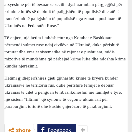
arsyeshme për të besuar se secili i dyshuar mban përgjegjësi për
krimin e luftës së dëbimit të paligjshëm të popullsisë dhe atë të
transferimit të paligjshëm të popullsisë nga zonat e pushtuara të
Ukrainës në Federatën Ruse.”
Të enjten, një hetim i mbështetur nga Kombet e Bashkuara
përmendi sulmet ruse ndaj civilëve në Ukrainë, duke përfshirë
torturat dhe vrasjet sistematike në rajonet e pushtuara, midis
mizorive të mundshme që përbëjnë krime lufte dhe ndoshta krime
kundër njerëzimit.
Hetimi gjithëpërfshirës gjeti gjithashtu krime të kryera kundër
ukrainasve në territorin rus, duke përfshirë fëmijët e dëbuar
ukrainas të cilët u penguan të ribashkoheshin me familjet e tyre,
një sistem “filtrimi” që synonte të veçonte ukrainasit për
paraburgim, torturë dhe kushte çnjerëzore të paraburgimit.
Facebook
Share