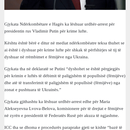
Gjykata Ndërkombëtare e Hagës ka lëshuar urdhër-arrest për
presidentin rus Vladimir Putin për krime lufte.
Kështu është bërë e ditur në mediat ndërkombëatre teksa thuhet se
ai është i dyshuar për krime lufte për shkak të përfshirjes së tij të
dyshuar në rrëmbimet e fëmijëve nga Ukraina.
Gjykata tha në deklaratë se Putini “dyshohet se është përgjegjës
për krimin e luftës të dëbimit të paligjshëm të popullsisë (fëmijëve)
dhe atë të transferimit të paligjshëm të popullsisë (fëmijëve) nga
zonat e pushtuara të Ukrainës.”
Gjykata gjithashtu ka lëshuar urdhër-arrest edhe për Maria
Alekseyevna Lvova-Belova, komisionere për të drejtat e fëmijëve
në zyrën e presidentit të Federatës Rusë për akuza të ngjashme.
ICC tha se dhoma e procedurës paraprake gjeti se kishte “bazë të