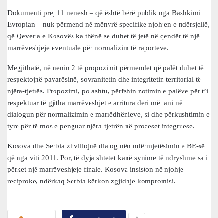
Dokumenti prej 11 nenesh – që është bërë publik nga Bashkimi
Evropian – nuk përmend në mënyrë specifike njohjen e ndërsjellë,
që Qeveria e Kosovës ka thënë se duhet të jetë në qendër të një
marrëveshjeje eventuale për normalizim të raporteve.
Megjithatë, në nenin 2 të propozimit përmendet që palët duhet të
respektojnë pavarësinë, sovranitetin dhe integritetin territorial të
njëra-tjetrës. Propozimi, po ashtu, përfshin zotimin e palëve për t’i
respektuar të gjitha marrëveshjet e arritura deri më tani në
dialogun për normalizimin e marrëdhënieve, si dhe përkushtimin e
tyre për të mos e penguar njëra-tjetrën në proceset integruese.
Kosova dhe Serbia zhvillojnë dialog nën ndërmjetësimin e BE-së
që nga viti 2011. Por, të dyja shtetet kanë synime të ndryshme sa i
përket një marrëveshjeje finale. Kosova insiston në njohje
reciproke, ndërkaq Serbia kërkon zgjidhje kompromisi.