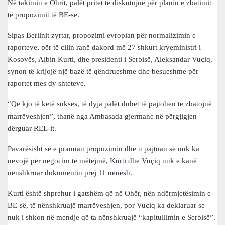
Në takimin e Ohrit, palët pritet të diskutojnë për planin e zbatimit
të propozimit të BE-së.
Sipas Berlinit zyrtar, propozimi evropian për normalizimin e
raporteve, për të cilin ranë dakord më 27 shkurt kryeministri i
Kosovës, Albin Kurti, dhe presidenti i Serbisë, Aleksandar Vuçiq,
synon të krijojë një bazë të qëndrueshme dhe besueshme për
raportet mes dy shteteve.
“Që kjo të ketë sukses, të dyja palët duhet të pajtohen të zbatojnë
marrëveshjen”, thanë nga Ambasada gjermane në përgjigjen
dërguar REL-it.
Pavarësisht se e pranuan propozimin dhe u pajtuan se nuk ka
nevojë për negocim të mëtejmë, Kurti dhe Vuçiq nuk e kanë
nënshkruar dokumentin prej 11 nenesh.
Kurti është shprehur i gatshëm që në Ohër, nën ndërmjetësimin e
BE-së, të nënshkruajë marrëveshjen, por Vuçiq ka deklaruar se
nuk i shkon në mendje që ta nënshkruajë “kapitullimin e Serbisë”.