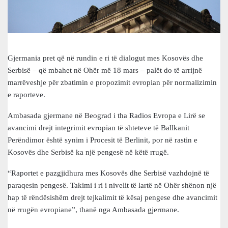
Gjermania pret që në rundin e ri të dialogut mes Kosovës dhe
Serbisë – që mbahet në Ohër më 18 mars – palët do të arrijnë
marrëveshje për zbatimin e propozimit evropian për normalizimin
e raporteve.
Ambasada gjermane në Beograd i tha Radios Evropa e Lirë se
avancimi drejt integrimit evropian të shteteve të Ballkanit
Perëndimor është synim i Procesit të Berlinit, por në rastin e
Kosovës dhe Serbisë ka një pengesë në këtë rrugë.
“Raportet e pazgjidhura mes Kosovës dhe Serbisë vazhdojnë të
paraqesin pengesë. Takimi i ri i nivelit të lartë në Ohër shënon një
hap të rëndësishëm drejt tejkalimit të kësaj pengese dhe avancimit
në rrugën evropiane”, thanë nga Ambasada gjermane.