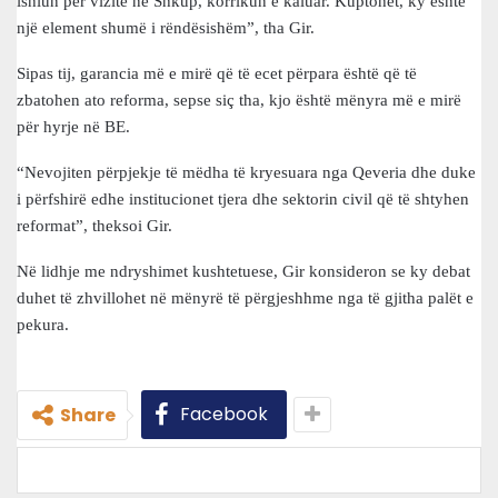
ishiun për vizitë në Shkup, korrikun e kaluar. Kuptohet, ky është
një element shumë i rëndësishëm”, tha Gir.
Sipas tij, garancia më e mirë që të ecet përpara është që të
zbatohen ato reforma, sepse siç tha, kjo është mënyra më e mirë
për hyrje në BE.
“Nevojiten përpjekje të mëdha të kryesuara nga Qeveria dhe duke
i përfshirë edhe institucionet tjera dhe sektorin civil që të shtyhen
reformat”, theksoi Gir.
Në lidhje me ndryshimet kushtetuese, Gir konsideron se ky debat
duhet të zhvillohet në mënyrë të përgjeshhme nga të gjitha palët e
pekura.
Facebook
Share