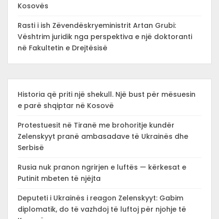
Kosovës
Rasti i ish Zëvendëskryeministrit Artan Grubi:
Vështrim juridik nga perspektiva e një doktoranti
në Fakultetin e Drejtësisë
Historia që priti një shekull. Një bust për mësuesin
e parë shqiptar në Kosovë
Protestuesit në Tiranë me brohoritje kundër
Zelenskyyt pranë ambasadave të Ukrainës dhe
Serbisë
Rusia nuk pranon ngrirjen e luftës — kërkesat e
Putinit mbeten të njëjta
Deputeti i Ukrainës i reagon Zelenskyyt: Gabim
diplomatik, do të vazhdoj të luftoj për njohje të