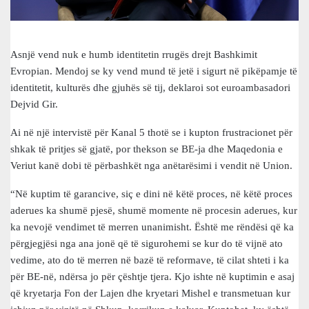
Asnjë vend nuk e humb identitetin rrugës drejt Bashkimit
Evropian. Mendoj se ky vend mund të jetë i sigurt në pikëpamje të
identitetit, kulturës dhe gjuhës së tij, deklaroi sot euroambasadori
Dejvid Gir.
Ai në një intervistë për Kanal 5 thotë se i kupton frustracionet për
shkak të pritjes së gjatë, por thekson se BE-ja dhe Maqedonia e
Veriut kanë dobi të përbashkët nga anëtarësimi i vendit në Union.
“Në kuptim të garancive, siç e dini në këtë proces, në këtë proces
aderues ka shumë pjesë, shumë momente në procesin aderues, kur
ka nevojë vendimet të merren unanimisht. Është me rëndësi që ka
përgjegjësi nga ana jonë që të sigurohemi se kur do të vijnë ato
vedime, ato do të merren në bazë të reformave, të cilat shteti i ka
për BE-në, ndërsa jo për çështje tjera. Kjo ishte në kuptimin e asaj
që kryetarja Fon der Lajen dhe kryetari Mishel e transmetuan kur