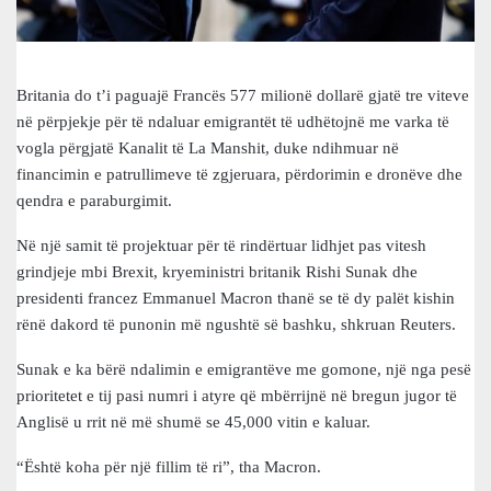
Britania do t’i paguajë Francës 577 milionë dollarë gjatë tre viteve
në përpjekje për të ndaluar emigrantët të udhëtojnë me varka të
vogla përgjatë Kanalit të La Manshit, duke ndihmuar në
financimin e patrullimeve të zgjeruara, përdorimin e dronëve dhe
qendra e paraburgimit.
Në një samit të projektuar për të rindërtuar lidhjet pas vitesh
grindjeje mbi Brexit, kryeministri britanik Rishi Sunak dhe
presidenti francez Emmanuel Macron thanë se të dy palët kishin
rënë dakord të punonin më ngushtë së bashku, shkruan Reuters.
Sunak e ka bërë ndalimin e emigrantëve me gomone, një nga pesë
prioritetet e tij pasi numri i atyre që mbërrijnë në bregun jugor të
Anglisë u rrit në më shumë se 45,000 vitin e kaluar.
“Është koha për një fillim të ri”, tha Macron.