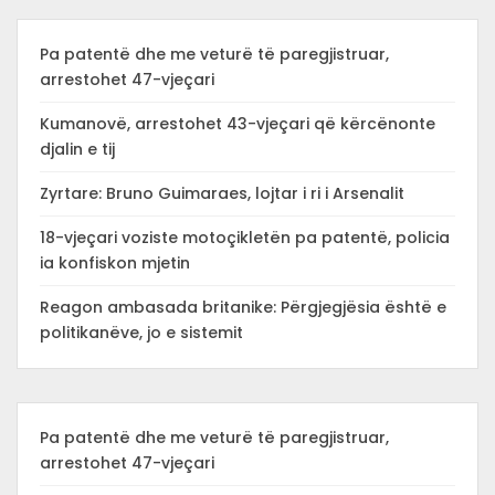
Pa patentë dhe me veturë të paregjistruar,
arrestohet 47-vjeçari
Kumanovë, arrestohet 43-vjeçari që kërcënonte
djalin e tij
Zyrtare: Bruno Guimaraes, lojtar i ri i Arsenalit
18-vjeçari voziste motoçikletën pa patentë, policia
ia konfiskon mjetin
Reagon ambasada britanike: Përgjegjësia është e
politikanëve, jo e sistemit
Pa patentë dhe me veturë të paregjistruar,
arrestohet 47-vjeçari