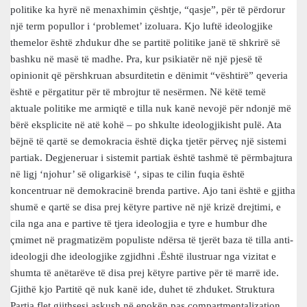
politike ka hyrë në menaxhimin çështje, “qasje”, për të përdorur
një term popullor i ‘problemet’ izoluara. Kjo luftë ideologjike
themelor është zhdukur dhe se partitë politike janë të shkrirë së
bashku në masë të madhe. Pra, kur psikiatër në një pjesë të
opinionit që përshkruan absurditetin e dënimit “vështirë” qeveria
është e përgatitur për të mbrojtur të nesërmen. Në këtë temë
aktuale politike me armiqtë e tilla nuk kanë nevojë për ndonjë më
bërë eksplicite në atë kohë – po shkulte ideologjikisht pulë. Ata
bëjnë të qartë se demokracia është diçka tjetër përveç një sistemi
partiak. Degjeneruar i sistemit partiak është tashmë të përmbajtura
në ligj ‘njohur’ së oligarkisë ‘, sipas te cilin fuqia është
koncentruar në demokracinë brenda partive. Ajo tani është e gjitha
shumë e qartë se disa prej këtyre partive në një krizë drejtimi, e
cila nga ana e partive të tjera ideologjia e tyre e humbur dhe
çmimet në pragmatizëm populiste ndërsa të tjerët baza të tilla anti-
ideologji dhe ideologjike zgjidhni .Është ilustruar nga vizitat e
shumta të anëtarëve të disa prej këtyre partive për të marrë ide.
Gjithë kjo Partitë që nuk kanë ide, duhet të zhduket. Struktura
Partia flet gjithsesi askush në epokën pas compartmentalization.