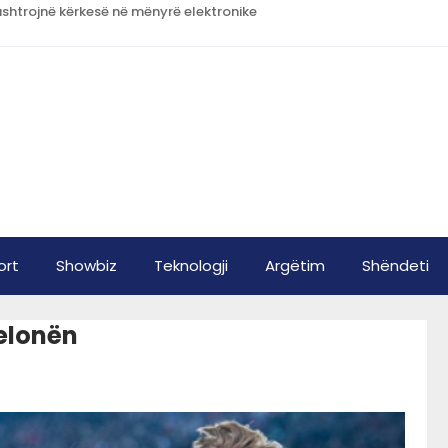
htrojnë kërkesë në mënyrë elektronike
ort
Showbiz
Teknologji
Argëtim
Shëndeti
celonën