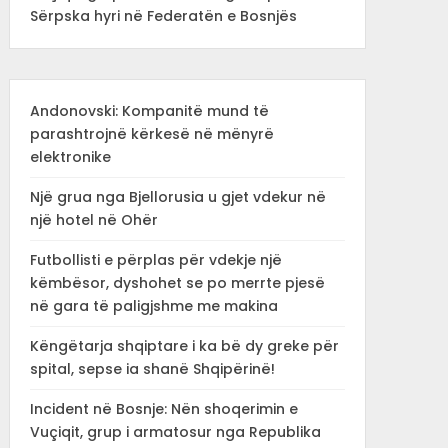
Sërpska hyri në Federatën e Bosnjës
Andonovski: Kompanitë mund të
parashtrojnë kërkesë në mënyrë
elektronike
Një grua nga Bjellorusia u gjet vdekur në
një hotel në Ohër
Futbollisti e përplas për vdekje një
këmbësor, dyshohet se po merrte pjesë
në gara të paligjshme me makina
Këngëtarja shqiptare i ka bë dy greke për
spital, sepse ia shanë Shqipërinë!
Incident në Bosnje: Nën shoqerimin e
Vuçiqit, grup i armatosur nga Republika