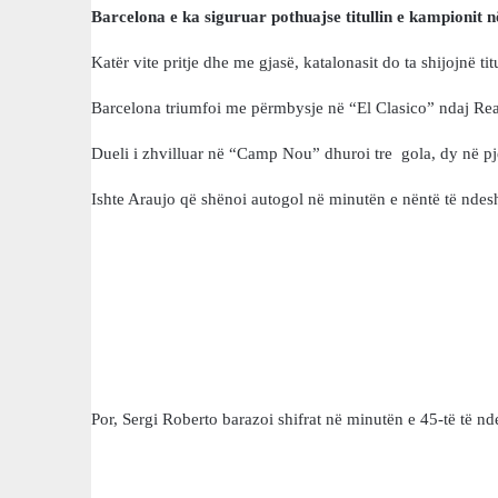
Barcelona e ka siguruar pothuajse titullin e kampionit n
Katër vite pritje dhe me gjasë, katalonasit do ta shijojnë tit
Barcelona triumfoi me përmbysje në “El Clasico” ndaj Rea
Dueli i zhvilluar në “Camp Nou” dhuroi tre gola, dy në pje
Ishte Araujo që shënoi autogol në minutën e nëntë të ndesh
Por, Sergi Roberto barazoi shifrat në minutën e 45-të të nd