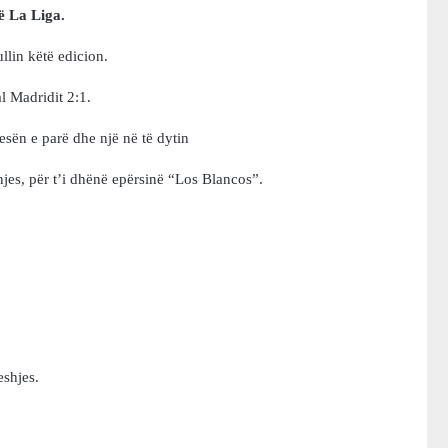
ë La Liga.
ullin këtë edicion.
l Madridit 2:1.
sën e parë dhe një në të dytin
jes, për t’i dhënë epërsinë “Los Blancos”.
eshjes.