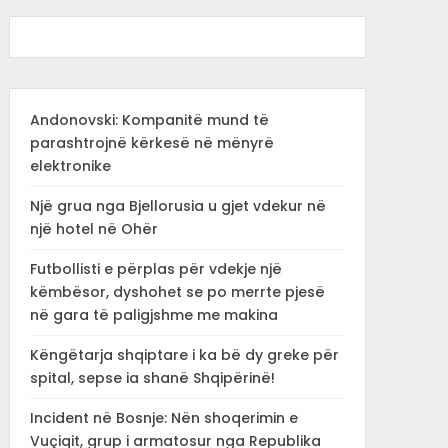
Andonovski: Kompanitë mund të
parashtrojnë kërkesë në mënyrë
elektronike
Një grua nga Bjellorusia u gjet vdekur në
një hotel në Ohër
Futbollisti e përplas për vdekje një
këmbësor, dyshohet se po merrte pjesë
në gara të paligjshme me makina
Këngëtarja shqiptare i ka bë dy greke për
spital, sepse ia shanë Shqipërinë!
Incident në Bosnje: Nën shoqerimin e
Vuçiqit, grup i armatosur nga Republika