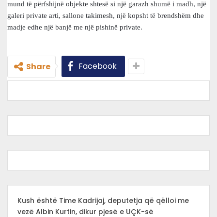
mund të përfshijnë objekte shtesë si një garazh shumë i madh, një
galeri private arti, sallone takimesh, një kopsht të brendshëm dhe
madje edhe një banjë me një pishinë private.
Facebook
Share
Kush është Time Kadrijaj, deputetja që qëlloi me
vezë Albin Kurtin, dikur pjesë e UÇK-së