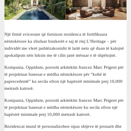
Një firmë zvicerane që furnizon rezidenca të fortifikuara
nëntokësore ka zbuluar bunkerët e saj të rinj L’Heritage – për
individët me vlerë jashtëzakonisht të lartë neto që duan të kalojnë
apokalipsin nën luksin me të cilin janë mësuar e të shpëtojnë.
Kompania, Oppidum, porositi arkitektin francez Marc Prigent për
të projektuar banesat e mëdha nëntokësore për “kohë të
paprecedentë” ku secila ofron një hapësirë minimale prej 10,000
metrash katrorë.
Kompania, Oppidum, porositi arkitektin francez Marc Prigent për
të projektuar banesat e mëdha nëntokësore ku secila ofron një
hapësirë minimale prej 10,000 metrash katrorë.
Rezidencat mund të personalizohen sipas shijeve të pronarit dhe