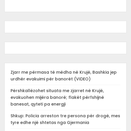
Zjarr me përmasa të mëdha në Krujë, Bashkia jep
urdhër evakuimi për banorët (VIDEO)
Përshkallëzohet situata me zjarret në Krujë,
evakuohen mijëra banorë; flakët përfshijnë
banesat, qyteti pa energji
Shkup: Policia arreston tre persona për drogë, mes
tyre edhe një shtetas nga Gjermania