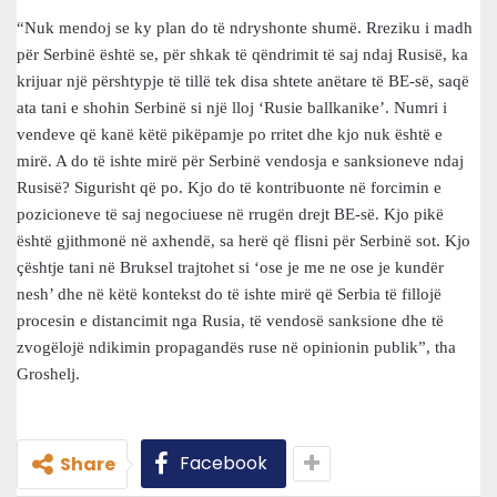
“Nuk mendoj se ky plan do të ndryshonte shumë. Rreziku i madh
për Serbinë është se, për shkak të qëndrimit të saj ndaj Rusisë, ka
krijuar një përshtypje të tillë tek disa shtete anëtare të BE-së, saqë
ata tani e shohin Serbinë si një lloj ‘Rusie ballkanike’. Numri i
vendeve që kanë këtë pikëpamje po rritet dhe kjo nuk është e
mirë. A do të ishte mirë për Serbinë vendosja e sanksioneve ndaj
Rusisë? Sigurisht që po. Kjo do të kontribuonte në forcimin e
pozicioneve të saj negociuese në rrugën drejt BE-së. Kjo pikë
është gjithmonë në axhendë, sa herë që flisni për Serbinë sot. Kjo
çështje tani në Bruksel trajtohet si ‘ose je me ne ose je kundër
nesh’ dhe në këtë kontekst do të ishte mirë që Serbia të fillojë
procesin e distancimit nga Rusia, të vendosë sanksione dhe të
zvogëlojë ndikimin propagandës ruse në opinionin publik”, tha
Groshelj.
Facebook
Share