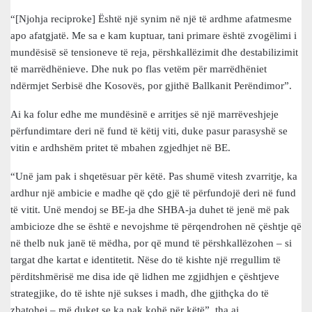
“[Njohja reciproke] Është një synim në një të ardhme afatmesme
apo afatgjatë. Me sa e kam kuptuar, tani primare është zvogëlimi i
mundësisë së tensioneve të reja, përshkallëzimit dhe destabilizimit
të marrëdhënieve. Dhe nuk po flas vetëm për marrëdhëniet
ndërmjet Serbisë dhe Kosovës, por gjithë Ballkanit Perëndimor”.
Ai ka folur edhe me mundësinë e arritjes së një marrëveshjeje
përfundimtare deri në fund të këtij viti, duke pasur parasyshë se
vitin e ardhshëm pritet të mbahen zgjedhjet në BE.
“Unë jam pak i shqetësuar për këtë. Pas shumë vitesh zvarritje, ka
ardhur një ambicie e madhe që çdo gjë të përfundojë deri në fund
të vitit. Unë mendoj se BE-ja dhe SHBA-ja duhet të jenë më pak
ambicioze dhe se është e nevojshme të përqendrohen në çështje që
në thelb nuk janë të mëdha, por që mund të përshkallëzohen – si
targat dhe kartat e identitetit. Nëse do të kishte një rregullim të
përditshmërisë me disa ide që lidhen me zgjidhjen e çështjeve
strategjike, do të ishte një sukses i madh, dhe gjithçka do të
zbatohej – më duket se ka pak kohë për këtë”, tha ai.