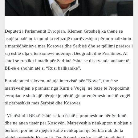
Deputeti i Parlamentit Evropian, Klemen Groshelj ka thënë se
asnjëra palë nuk mund ta refuzojë marrëveshjen për normalizimin
e marrëdhënieve mes Kosovës dhe Serbisë dhe se qëllimi parësor i
saj është ulja e tensioneve ndërmjet Beogradit dhe Prishtinës. Ai
shtoi se rreziku i madh për Serbinë është se disa vende anëtare të
BE-së e shohin atë si “Rusi ballkanike”.
Eurodeputeti slloven, në një intervistë për “Nova”, thotë se
marrëveshjen e pranuar nga Kurti e Vuçiq, në bazë të Propozimit
evropian e sheh një përpjekje për të gjetur emëruesin më të vogël
të përbashkët mes Serbisë dhe Kosovës.
“Vlerësimi i BE-së është se kjo është e pranueshme për Serbinë
dhe në anën tjetër për Kosovën. Marrëveshja nënkupton njohjen e
Serbisë, por në të njëjtën kohë nënkupton që Serbia nuk do ta
njohë zyrtarisht Kosovën. Do të thosha se ky është kreativiteti