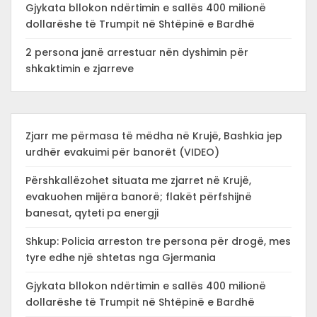
Gjykata bllokon ndërtimin e sallës 400 milionë
dollarëshe të Trumpit në Shtëpinë e Bardhë
2 persona janë arrestuar nën dyshimin për
shkaktimin e zjarreve
Zjarr me përmasa të mëdha në Krujë, Bashkia jep
urdhër evakuimi për banorët (VIDEO)
Përshkallëzohet situata me zjarret në Krujë,
evakuohen mijëra banorë; flakët përfshijnë
banesat, qyteti pa energji
Shkup: Policia arreston tre persona për drogë, mes
tyre edhe një shtetas nga Gjermania
Gjykata bllokon ndërtimin e sallës 400 milionë
dollarëshe të Trumpit në Shtëpinë e Bardhë