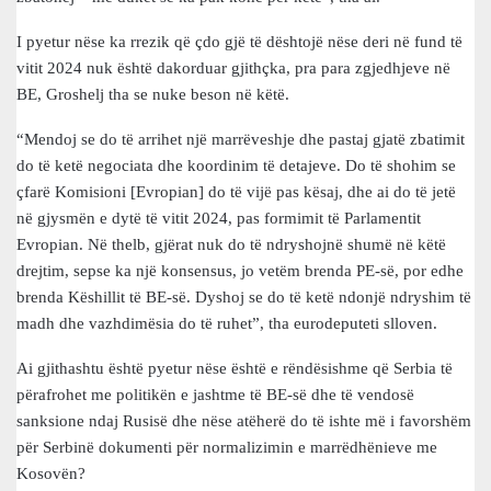
I pyetur nëse ka rrezik që çdo gjë të dështojë nëse deri në fund të
vitit 2024 nuk është dakorduar gjithçka, pra para zgjedhjeve në
BE, Groshelj tha se nuke beson në këtë.
“Mendoj se do të arrihet një marrëveshje dhe pastaj gjatë zbatimit
do të ketë negociata dhe koordinim të detajeve. Do të shohim se
çfarë Komisioni [Evropian] do të vijë pas kësaj, dhe ai do të jetë
në gjysmën e dytë të vitit 2024, pas formimit të Parlamentit
Evropian. Në thelb, gjërat nuk do të ndryshojnë shumë në këtë
drejtim, sepse ka një konsensus, jo vetëm brenda PE-së, por edhe
brenda Këshillit të BE-së. Dyshoj se do të ketë ndonjë ndryshim të
madh dhe vazhdimësia do të ruhet”, tha eurodeputeti slloven.
Ai gjithashtu është pyetur nëse është e rëndësishme që Serbia të
përafrohet me politikën e jashtme të BE-së dhe të vendosë
sanksione ndaj Rusisë dhe nëse atëherë do të ishte më i favorshëm
për Serbinë dokumenti për normalizimin e marrëdhënieve me
Kosovën?