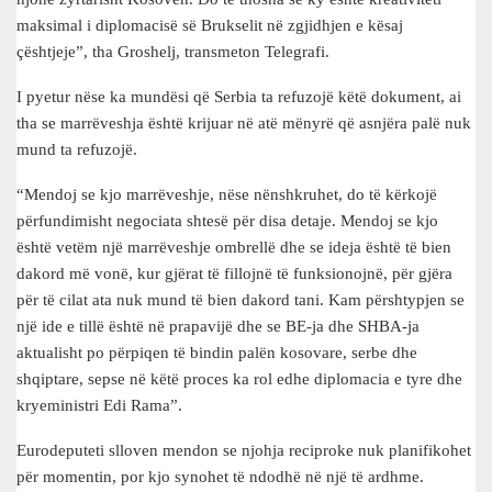
maksimal i diplomacisë së Brukselit në zgjidhjen e kësaj
çështjeje”, tha Groshelj, transmeton Telegrafi.
I pyetur nëse ka mundësi që Serbia ta refuzojë këtë dokument, ai
tha se marrëveshja është krijuar në atë mënyrë që asnjëra palë nuk
mund ta refuzojë.
“Mendoj se kjo marrëveshje, nëse nënshkruhet, do të kërkojë
përfundimisht negociata shtesë për disa detaje. Mendoj se kjo
është vetëm një marrëveshje ombrellë dhe se ideja është të bien
dakord më vonë, kur gjërat të fillojnë të funksionojnë, për gjëra
për të cilat ata nuk mund të bien dakord tani. Kam përshtypjen se
një ide e tillë është në prapavijë dhe se BE-ja dhe SHBA-ja
aktualisht po përpiqen të bindin palën kosovare, serbe dhe
shqiptare, sepse në këtë proces ka rol edhe diplomacia e tyre dhe
kryeministri Edi Rama”.
Eurodeputeti slloven mendon se njohja reciproke nuk planifikohet
për momentin, por kjo synohet të ndodhë në një të ardhme.