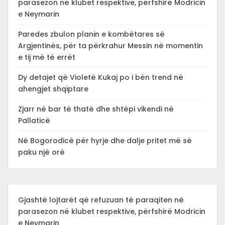
parasezon në klubet respektive, përfshirë Modricin
e Neymarin
Paredes zbulon planin e kombëtares së
Argjentinës, për ta përkrahur Messin në momentin
e tij më të errët
Dy detajet që Violetë Kukaj po i bën trend në
ahengjet shqiptare
Zjarr në bar të thatë dhe shtëpi vikendi në
Pallaticë
Në Bogorodicë për hyrje dhe dalje pritet më së
paku një orë
Gjashtë lojtarët që refuzuan të paraqiten në
parasezon në klubet respektive, përfshirë Modricin
e Neymarin