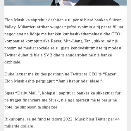
Elon Musk ka shprehur dëshirën e tij për të blerë bankën Silicon
Valley. Miliarderi afrikano-jugor njoftoi synimin e tij për të filluar
negociatat në lidhje me bankën kur bashkëthemeluesi dhe CEO i
kompanisë kompjuterike Razer, Min-Liang Tan , shkroi në një
postim në mediat sociale se si, gjatë këndvështrimit të tij modest,
Twitter duhet të blejë SVB dhe të shndërrohet në një bankë
dixhitale.
Duke lexuar me kujdes postimin në Twitter të CEO të “Razer”,
Elon Musk është përgjigjur: “Jam i hapur ndaj idesë ”.
Sipas “Daily Mail ”, kolapsi i papritur i bankës ka shkaktuar furi
në tregjet financiare me Musk, një nga njerëzit më të pasur në
botë, që shpreson ta shpëtojë.
Rikujtojmë, se në fund të tetorit 2022, Musk bleu Tëitter për 44
miliardë dollarë .