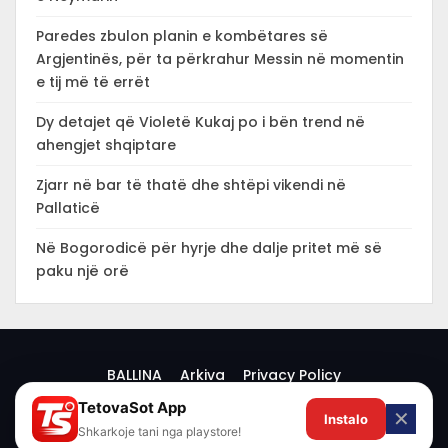
Paredes zbulon planin e kombëtares së
Argjentinës, për ta përkrahur Messin në momentin
e tij më të errët
Dy detajet që Violetë Kukaj po i bën trend në
ahengjet shqiptare
Zjarr në bar të thatë dhe shtëpi vikendi në
Pallaticë
Në Bogorodicë për hyrje dhe dalje pritet më së
paku një orë
BALLINA
Arkiva
Privacy Policy
TetovaSot App
✕
Instalo
© 2026 -
Shkarkoje tani nga playstore!