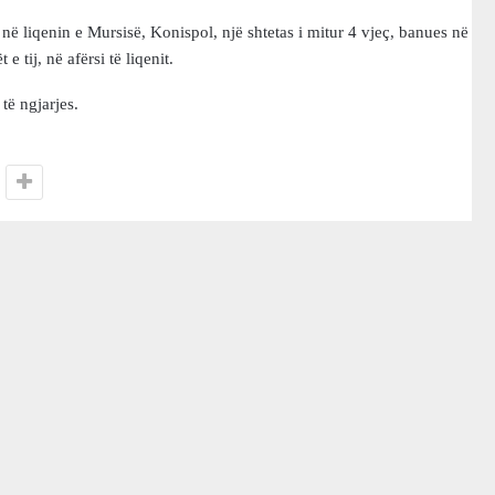
në liqenin e Mursisë, Konispol, një shtetas i mitur 4 vjeç, banues në
e tij, në afërsi të liqenit.
të ngjarjes.