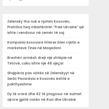
Zelensky tha nuk e njohim Kosovën,
Prishtina heq mbishkrimin “Free Ukraine” që
ishte i vendosur në zemër të saj
Kompania kosovare Interex blen rrjetin e
marketeve Tinex në Maqedoni
Breshëri armësh drejt një shtëpie në
Tetovë, caku ishte një 48 vjeçar
Shqipëria pas vizitës së Zelenskyyt në
Serbi: Pavarësia e Kosovës është e
pakthyeshme
Dy të vrarë dhe 42 të plagosur në sulmet
ajrore gjatë natës në Rusi dhe Ukrainë