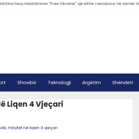
ort
Showbiz
Teknologji
Argëtim
Shëndeti
ë Liqen 4 Vjeçari