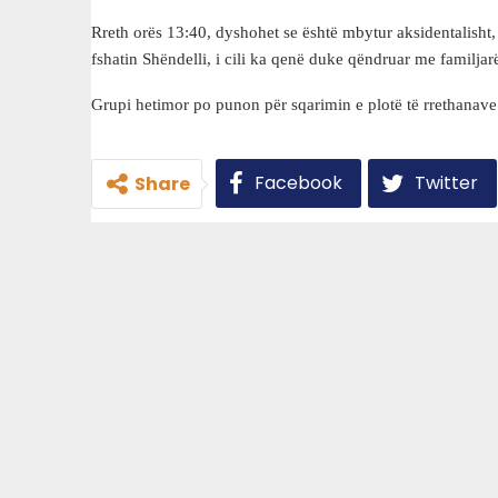
Rreth orës 13:40, dyshohet se është mbytur aksidentalisht, 
fshatin Shëndelli, i cili ka qenë duke qëndruar me familjarët 
Grupi hetimor po punon për sqarimin e plotë të rrethanave 
Facebook
Twitter
Share