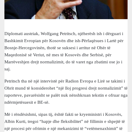
Diplomati austriak, Wolfgang Petritsch, njëherësh ish i dërguari i
Bashkimit Evropian për Kosovën dhe ish-Përfaqësues i Lartë për
Bosnje-Hercegovinën, thotë se suksesi i arritur në Ohër të
Maqedonisë së Veriut, në mes të Kosovës dhe Serbisë, për
Marrëveshjen drejt normalizimit, do të varet nga zbatimi ose jo i
saj.
Petritsch tha në një intervistë për Radion Evropa e Lirë se takimi i
Ohrit mund të konsiderohet “një lloj progresi drejt normalizimit” të
raporteve, pavarësisht se palët nuk nënshkruan tekstin e ofruar nga
ndërmjetësuesit e BE-së.
Më i rëndësishmi, sipas tij, është fakti se kryeministri i Kosovës,
Albin Kurti, tregoi “hapje dhe fleksibilitet” në fillimin e shpejtë të
një procesi për ofrimin e një mekanizimi të “vetëmenaxhimit” të