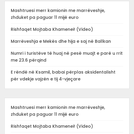
Mashtruesi merr kamionin me marrëveshje,
zhduket pa paguar 11 mijë euro
Rishfaqet Mojtaba Khamenei! (Video)
Marrëveshja e Mekës dhe hija e saj në Ballkan
Numri i turistëve të huaj në pesë muajt e parë u rrit
me 23.6 përqind
E rëndë në Ksamil, babai përplas aksidentalisht
për vdekje vajzën e tij 4-vjeçare
Mashtruesi merr kamionin me marrëveshje,
zhduket pa paguar 11 mijë euro
Rishfaqet Mojtaba Khamenei! (Video)