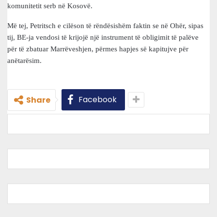
komunitetit serb në Kosovë.
Më tej, Petritsch e cilëson të rëndësishëm faktin se në Ohër, sipas
tij, BE-ja vendosi të krijojë një instrument të obligimit të palëve
për të zbatuar Marrëveshjen, përmes hapjes së kapitujve për
anëtarësim.
Facebook
Share