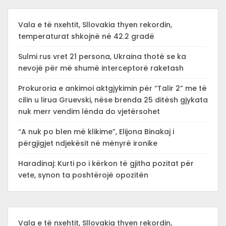
Vala e të nxehtit, Sllovakia thyen rekordin,
temperaturat shkojnë në 42.2 gradë
Sulmi rus vret 21 persona, Ukraina thotë se ka
nevojë për më shumë interceptorë raketash
Prokuroria e ankimoi aktgjykimin për “Talir 2” me të
cilin u lirua Gruevski, nëse brenda 25 ditësh gjykata
nuk merr vendim lënda do vjetërsohet
“A nuk po blen më klikime”, Elijona Binakaj i
përgjigjet ndjekësit në mënyrë ironike
Haradinaj: Kurti po i kërkon të gjitha pozitat për
vete, synon ta poshtërojë opozitën
Vala e të nxehtit, Sllovakia thyen rekordin,