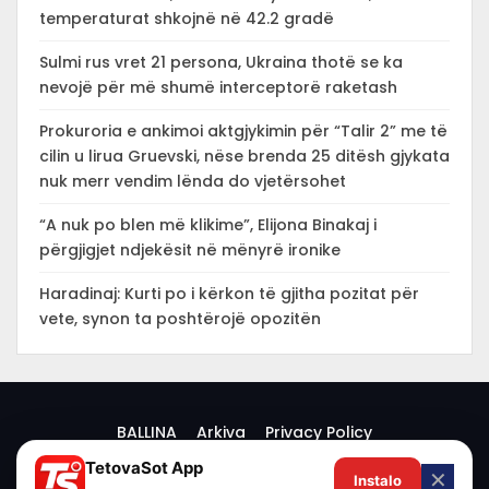
temperaturat shkojnë në 42.2 gradë
Sulmi rus vret 21 persona, Ukraina thotë se ka
nevojë për më shumë interceptorë raketash
Prokuroria e ankimoi aktgjykimin për “Talir 2” me të
cilin u lirua Gruevski, nëse brenda 25 ditësh gjykata
nuk merr vendim lënda do vjetërsohet
“A nuk po blen më klikime”, Elijona Binakaj i
përgjigjet ndjekësit në mënyrë ironike
Haradinaj: Kurti po i kërkon të gjitha pozitat për
vete, synon ta poshtërojë opozitën
BALLINA
Arkiva
Privacy Policy
TetovaSot App
✕
Instalo