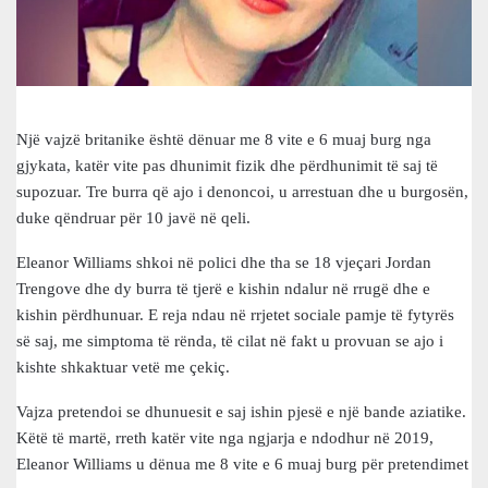
Një vajzë britanike është dënuar me 8 vite e 6 muaj burg nga
gjykata, katër vite pas dhunimit fizik dhe përdhunimit të saj të
supozuar. Tre burra që ajo i denoncoi, u arrestuan dhe u burgosën,
duke qëndruar për 10 javë në qeli.
Eleanor Williams shkoi në polici dhe tha se 18 vjeçari Jordan
Trengove dhe dy burra të tjerë e kishin ndalur në rrugë dhe e
kishin përdhunuar. E reja ndau në rrjetet sociale pamje të fytyrës
së saj, me simptoma të rënda, të cilat në fakt u provuan se ajo i
kishte shkaktuar vetë me çekiç.
Vajza pretendoi se dhunuesit e saj ishin pjesë e një bande aziatike.
Këtë të martë, rreth katër vite nga ngjarja e ndodhur në 2019,
Eleanor Williams u dënua me 8 vite e 6 muaj burg për pretendimet