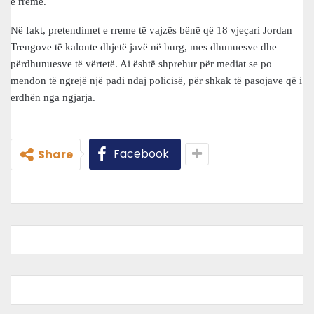
e rreme.
Në fakt, pretendimet e rreme të vajzës bënë që 18 vjeçari Jordan
Trengove të kalonte dhjetë javë në burg, mes dhunuesve dhe
përdhunuesve të vërtetë. Ai është shprehur për mediat se po
mendon të ngrejë një padi ndaj policisë, për shkak të pasojave që i
erdhën nga ngjarja.
Facebook
Share