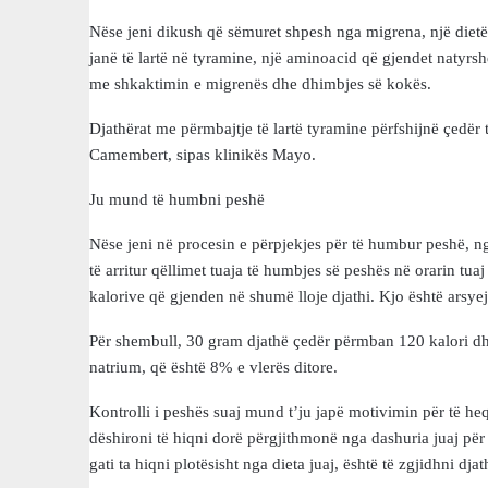
Nëse jeni dikush që sëmuret shpesh nga migrena, një dietë 
janë të lartë në tyramine, një aminoacid që gjendet natyrs
me shkaktimin e migrenës dhe dhimbjes së kokës.
Djathërat me përmbajtje të lartë tyramine përfshijnë çedër 
Camembert, sipas klinikës Mayo.
Ju mund të humbni peshë
Nëse jeni në procesin e përpjekjes për të humbur peshë, ngr
të arritur qëllimet tuaja të humbjes së peshës në orarin tua
kalorive që gjenden në shumë lloje djathi. Kjo është arsy
Për shembull, 30 gram djathë çedër përmban 120 kalori dh
natrium, që është 8% e vlerës ditore.
Kontrolli i peshës suaj mund t’ju japë motivimin për të he
dëshironi të hiqni dorë përgjithmonë nga dashuria juaj për
gati ta hiqni plotësisht nga dieta juaj, është të zgjidhni d