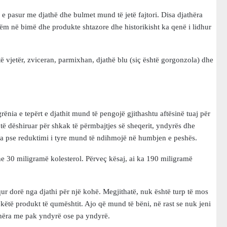
e pasur me djathë dhe bulmet mund të jetë fajtori. Disa djathëra
hëm në bimë dhe produkte shtazore dhe historikisht ka qenë i lidhur
të vjetër, zviceran, parmixhan, djathë blu (siç është gorgonzola) dhe
ënia e tepërt e djathit mund të pengojë gjithashtu aftësinë tuaj për
j të dëshiruar për shkak të përmbajtjes së sheqerit, yndyrës dhe
eja pse reduktimi i tyre mund të ndihmojë në humbjen e peshës.
e 30 miligramë kolesterol. Përveç kësaj, ai ka 190 miligramë
qur dorë nga djathi për një kohë. Megjithatë, nuk është turp të mos
 këtë produkt të qumështit. Ajo që mund të bëni, në rast se nuk jeni
jathëra me pak yndyrë ose pa yndyrë.