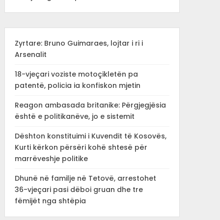
Zyrtare: Bruno Guimaraes, lojtar i ri i
Arsenalit
18-vjeçari voziste motoçikletën pa
patentë, policia ia konfiskon mjetin
Reagon ambasada britanike: Përgjegjësia
është e politikanëve, jo e sistemit
Dështon konstituimi i Kuvendit të Kosovës,
Kurti kërkon përsëri kohë shtesë për
marrëveshje politike
Dhunë në familje në Tetovë, arrestohet
36-vjeçari pasi dëboi gruan dhe tre
fëmijët nga shtëpia