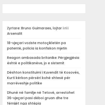
Zyrtare: Bruno Guimaraes, lojtar i ri i
Arsenalit
18-vjeçari voziste motoçikletën pa
patentë, policia ia konfiskon mjetin
Reagon ambasada britanike: Përgjegjësia
është e politikanëve, jo e sistemit
Dështon konstituimi i Kuvendit të Kosovës,
Kurti kërkon përsëri kohë shtesë për
marrëveshje politike
Dhunë në familje në Tetovë, arrestohet
36-vjeçari pasi dëboi gruan dhe tre
fëmijët nga shtëpia