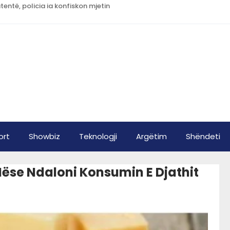
tentë, policia ia konfiskon mjetin
ort
Showbiz
Teknologji
Argëtim
Shëndeti
ëse Ndaloni Konsumin E Djathit