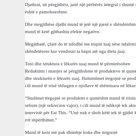
Djathrat, në përgjithësi, janë një përbërës integral i shum
është e pamohueshme.
Dhe megjithëse djathi mund të jetë një pjesë e shëndetshme 
mund të ketë gjithashtu efekte negative.
Megjithatë, çfarë do të ndodhë me trupin tuaj nëse ndaloni
shëndetësore kur vendosni ta hiqni atë nga dieta juaj.
Toni dhe struktura e lëkurës suaj mund të përmirësohen
Reduktimi i marrjes së përgjithshme të produkteve të qumë
dhe strukturën e lëkurës suaj. Hulumtimet tregojnë se prod
cili mund të rrisë shfaqjen e njollave të shëmtuara në lëkur
“Studimet tregojnë se produktet e qumështit mund të rrisin
sebum (një sekrecion vajor), i cili mund të ndikojë tek akn
intervistë për Eat This. “Unë nuk e shoh këtë tek të gjith
rrit shpërthimet.”
Mund të keni më pak dhimbje koke dhe migrenë