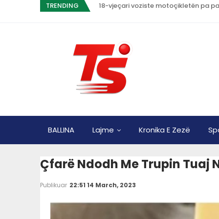
TRENDING
18-vjeçari voziste motoçikletën pa pa
BALLINA
Lajme
Kronika E Zezë
Sp
Çfarë Ndodh Me Trupin Tuaj N
Publikuar
22:51 14 March, 2023