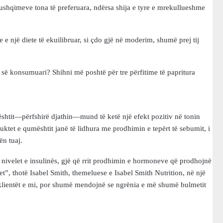
ë ushqimeve tona të preferuara, ndërsa shija e tyre e mrekullueshme
e një diete të ekuilibruar, si çdo gjë në moderim, shumë prej tij
 së konsumuari? Shihni më poshtë për tre përfitime të papritura
shtit—përfshirë djathin—mund të ketë një efekt pozitiv në tonin
uktet e qumështit janë të lidhura me prodhimin e tepërt të sebumit, i
ën tuaj.
 nivelet e insulinës, gjë që rrit prodhimin e hormoneve që prodhojnë
et”, thotë Isabel Smith, themeluese e Isabel Smith Nutrition, në një
ë klientët e mi, por shumë mendojnë se ngrënia e më shumë bulmetit