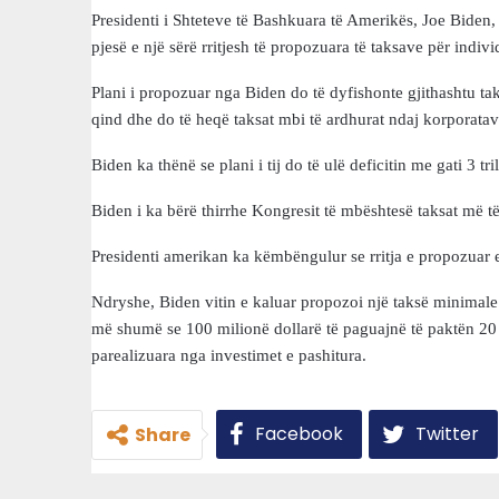
Presidenti i Shteteve të Bashkuara të Amerikës, Joe Biden,
pjesë e një sërë rritjesh të propozuara të taksave për indiv
Plani i propozuar nga Biden do të dyfishonte gjithashtu ta
qind dhe do të heqë taksat mbi të ardhurat ndaj korporata
Biden ka thënë se plani i tij do të ulë deficitin me gati 3 tr
Biden i ka bërë thirrhe Kongresit të mbështesë taksat më të
Presidenti amerikan ka këmbëngulur se rritja e propozuar 
Ndryshe, Biden vitin e kaluar propozoi një taksë minimale 
më shumë se 100 milionë dollarë të paguajnë të paktën 20 p
parealizuara nga investimet e pashitura.
Facebook
Twitter
Share