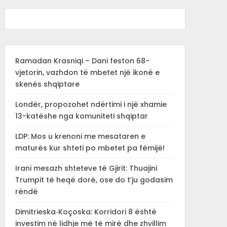
Ramadan Krasniqi – Dani feston 68-
vjetorin, vazhdon të mbetet një ikonë e
skenës shqiptare
Londër, propozohet ndërtimi i një xhamie
13-katëshe nga komuniteti shqiptar
LDP: Mos u krenoni me mesataren e
maturës kur shteti po mbetet pa fëmijë!
Irani mesazh shteteve të Gjirit: Thuajini
Trumpit të heqë dorë, ose do t’ju godasim
rëndë
Dimitrieska‑Koçoska: Korridori 8 është
investim në lidhje më të mirë dhe zhvillim