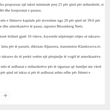
 ka propozuar një taksë minimale prej 25 për qind për miliarderët, si
idët dhe korporatat e pasura.
ksën e fitimeve kapitale për investime nga 20 për qind në 39.6 për
ve dhe amerikanëve të pasur, raportoi Bloomberg Neës.
ilionë dollarë gjatë 10 viteve, kryesisht nëpërmjet rritjes së taksave.
 larta për të pasurit, shkruan Aljazeera, transmeton Klankosova.tv.
e taksave do të prekë vetëm një përqindje të vogël të amerikanëve.
mbi të ardhurat e miliarderëve për të siguruar që familjet me vlerë
ër qind në taksa si për të ardhurat ashtu edhe për fitimet e