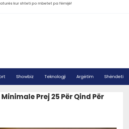
turës kur shteti po mbetet pa fëmijë!
ort
Showbiz
Teknologji
Argëtim
Shëndeti
Minimale Prej 25 Për Qind Për