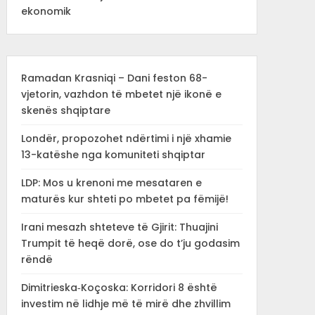
ekonomik
Ramadan Krasniqi – Dani feston 68-
vjetorin, vazhdon të mbetet një ikonë e
skenës shqiptare
Londër, propozohet ndërtimi i një xhamie
13-katëshe nga komuniteti shqiptar
LDP: Mos u krenoni me mesataren e
maturës kur shteti po mbetet pa fëmijë!
Irani mesazh shteteve të Gjirit: Thuajini
Trumpit të heqë dorë, ose do t’ju godasim
rëndë
Dimitrieska‑Koçoska: Korridori 8 është
investim në lidhje më të mirë dhe zhvillim