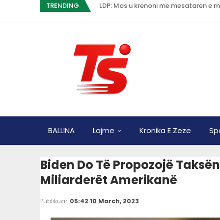
TRENDING
LDP: Mos u krenoni me mesataren e ma
BALLINA
Lajme
Kronika E Zezë
Sp
Biden Do Të Propozojë Taksën 
Miliarderët Amerikanë
Publikuar
05:42 10 March, 2023