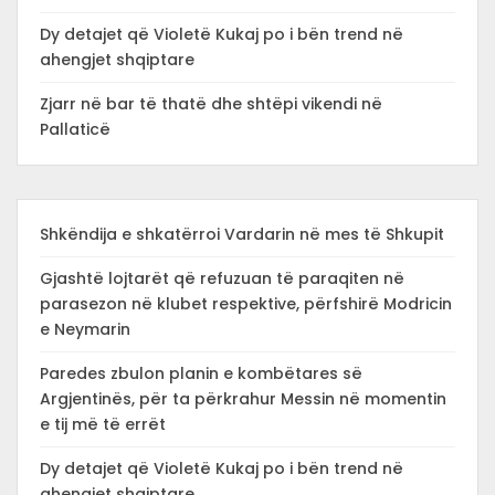
Dy detajet që Violetë Kukaj po i bën trend në
ahengjet shqiptare
Zjarr në bar të thatë dhe shtëpi vikendi në
Pallaticë
Shkëndija e shkatërroi Vardarin në mes të Shkupit
Gjashtë lojtarët që refuzuan të paraqiten në
parasezon në klubet respektive, përfshirë Modricin
e Neymarin
Paredes zbulon planin e kombëtares së
Argjentinës, për ta përkrahur Messin në momentin
e tij më të errët
Dy detajet që Violetë Kukaj po i bën trend në
ahengjet shqiptare