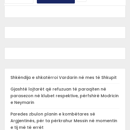
Shkëndija e shkatërroi Vardarin në mes të Shkupit
Gjashtë lojtarët që refuzuan të paraqiten në
parasezon në klubet respektive, përfshirë Modricin
e Neymarin
Paredes zbulon planin e kombëtares së
Argjentinës, për ta përkrahur Messin në momentin
e tij më të errët