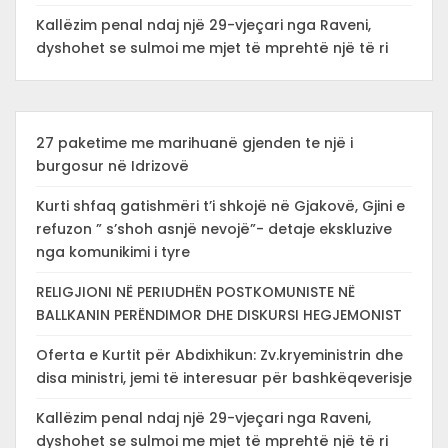
Kallëzim penal ndaj një 29-vjeçari nga Raveni,
dyshohet se sulmoi me mjet të mprehtë një të ri
27 paketime me marihuanë gjenden te një i
burgosur në Idrizovë
Kurti shfaq gatishmëri t’i shkojë në Gjakovë, Gjini e
refuzon ” s’shoh asnjë nevojë”- detaje ekskluzive
nga komunikimi i tyre
RELIGJIONI NË PERIUDHËN POSTKOMUNISTE NË
BALLKANIN PERËNDIMOR DHE DISKURSI HEGJEMONIST
Oferta e Kurtit për Abdixhikun: Zv.kryeministrin dhe
disa ministri, jemi të interesuar për bashkëqeverisje
Kallëzim penal ndaj një 29-vjeçari nga Raveni,
dyshohet se sulmoi me mjet të mprehtë një të ri