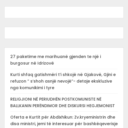
27 paketime me marihuanë gjenden te një i
burgosur në Idrizovë
Kurti shfaq gatishmëri t’i shkojë në Gjakovë, Gjini e
refuzon ” s’shoh asnjë nevojë”- detaje ekskluzive
nga komunikimi i tyre
RELIGJIONI NË PERIUDHËN POSTKOMUNISTE NË
BALLKANIN PERËNDIMOR DHE DISKURSI HEGJEMONIST
Oferta e Kurtit për Abdixhikun: Zv.kryeministrin dhe
disa ministri, jemi të interesuar për bashkëqeverisje