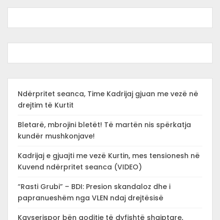
Ndërpritet seanca, Time Kadrijaj gjuan me vezë në
drejtim të Kurtit
Bletarë, mbrojini bletët! Të martën nis spërkatja
kundër mushkonjave!
Kadrijaj e gjuajti me vezë Kurtin, mes tensionesh në
Kuvend ndërpritet seanca (VIDEO)
“Rasti Grubi” – BDI: Presion skandaloz dhe i
papranueshëm nga VLEN ndaj drejtësisë
Kayserispor bën goditje të dyfishtë shqiptare,