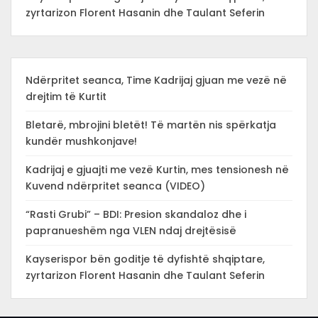
zyrtarizon Florent Hasanin dhe Taulant Seferin
Ndërpritet seanca, Time Kadrijaj gjuan me vezë në
drejtim të Kurtit
Bletarë, mbrojini bletët! Të martën nis spërkatja
kundër mushkonjave!
Kadrijaj e gjuajti me vezë Kurtin, mes tensionesh në
Kuvend ndërpritet seanca (VIDEO)
“Rasti Grubi” – BDI: Presion skandaloz dhe i
papranueshëm nga VLEN ndaj drejtësisë
Kayserispor bën goditje të dyfishtë shqiptare,
zyrtarizon Florent Hasanin dhe Taulant Seferin