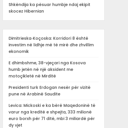
Shkëndija ka pësuar humbje ndaj ekipit
skocez Hibernian
Dimitrieska‑Koçoska: Korridori 8 është
investim në lidhje më të mirë dhe zhvillim
ekonomik
E dhimbshme, 38-vjeçari nga Kosova
humb jetën në një aksident me
motoçikletë në Mirditë
Presidenti turk Erdogan nesër për vizitë
pune në Arabinë Saudite
Levica: Mickoski e ka bërë Maqedoninë të
varur nga kreditë e shpejta, 333 milionë
euro borxh për 71 ditë, mbi 3 miliardë për
dy vjet