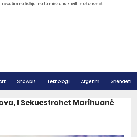
 investim në lidhje më të mirë dhe zhvillim ekonomik
ort
Showbiz
Teknologji
Argëtim
Shëndeti
kova, I Sekuestrohet Marihuanë