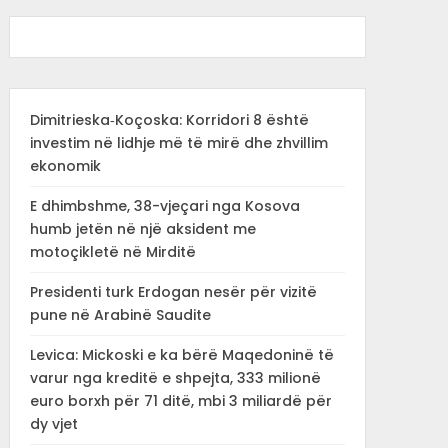
Dimitrieska‑Koçoska: Korridori 8 është
investim në lidhje më të mirë dhe zhvillim
ekonomik
E dhimbshme, 38-vjeçari nga Kosova
humb jetën në një aksident me
motoçikletë në Mirditë
Presidenti turk Erdogan nesër për vizitë
pune në Arabinë Saudite
Levica: Mickoski e ka bërë Maqedoninë të
varur nga kreditë e shpejta, 333 milionë
euro borxh për 71 ditë, mbi 3 miliardë për
dy vjet