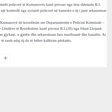
rët policorë të Komanovës kanë privuar nga liria shtetasin R.I.
 një kontrolli nga zyrtarët policorë në banesën e tij i janë sekuestruar
PB Kumanovë në koordinim me Departamentin e Policisë Kriminale –
 Lëndëve të Rrezikshme kanë privuar R.I.(20) nga fshati Llojanë,
dim gjykate, u gjetën dhe sekuestruan fara marihuanë dhe kanabis. Ai
ë rastit ndaj tij do të bëhet kallëzim përkatës.