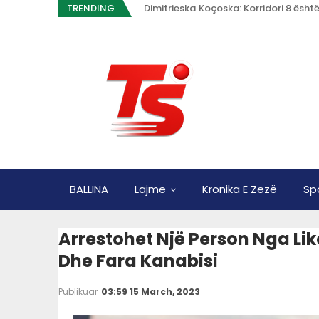
TRENDING
Dimitrieska‑Koçoska: Korridori 8 është
BALLINA
Lajme
Kronika E Zezë
Sp
Arrestohet Një Person Nga Li
Dhe Fara Kanabisi
Publikuar
03:59 15 March, 2023