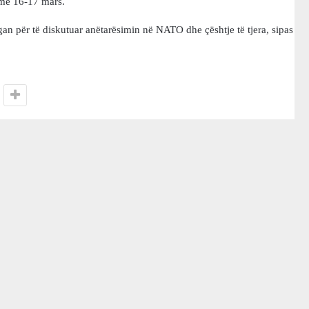
ë më 16-17 mars.
gan për të diskutuar anëtarësimin në NATO dhe çështje të tjera, sipas