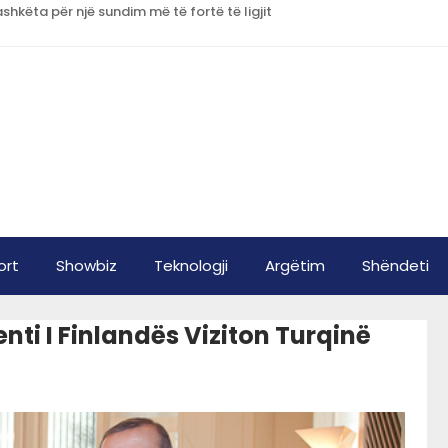
shkëta për një sundim më të fortë të ligjit
ort
Showbiz
Teknologji
Argëtim
Shëndeti
ti I Finlandës Viziton Turqinë