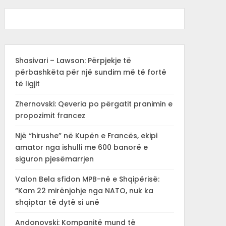
Shasivari – Lawson: Përpjekje të
përbashkëta për një sundim më të fortë
të ligjit
Zhernovski: Qeveria po përgatit pranimin e
propozimit francez
Një “hirushe” në Kupën e Francës, ekipi
amator nga ishulli me 600 banorë e
siguron pjesëmarrjen
Valon Bela sfidon MPB-në e Shqipërisë:
“Kam 22 mirënjohje nga NATO, nuk ka
shqiptar të dytë si unë
Andonovski: Kompanitë mund të