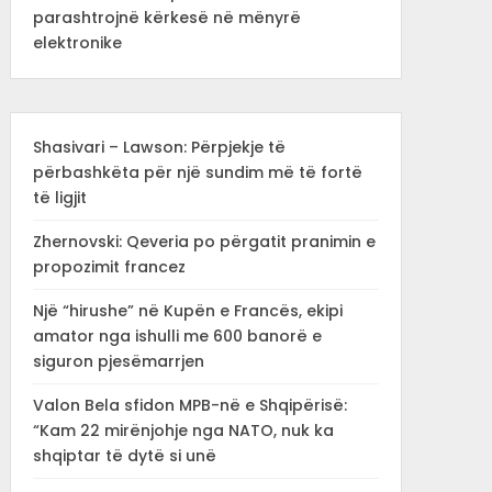
parashtrojnë kërkesë në mënyrë
elektronike
Shasivari – Lawson: Përpjekje të
përbashkëta për një sundim më të fortë
të ligjit
Zhernovski: Qeveria po përgatit pranimin e
propozimit francez
Një “hirushe” në Kupën e Francës, ekipi
amator nga ishulli me 600 banorë e
siguron pjesëmarrjen
Valon Bela sfidon MPB-në e Shqipërisë:
“Kam 22 mirënjohje nga NATO, nuk ka
shqiptar të dytë si unë