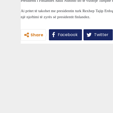
Presidenti i Finlandës Sauli Niinistö do të vizitojë Turqin
Ai pritet të takohet me presidentin turk Rexhep Tajip Erdo
një njoftimi të zyrës së presidentit finlandez.
Facebook
Twitter
Share