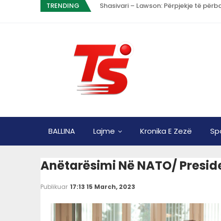
TRENDING
Shasivari – Lawson: Përpjekje të përba
BALLINA
Lajme
Kronika E Zezë
Sp
Anëtarësimi Në NATO/ Presiden
Publikuar
17:13 15 March, 2023