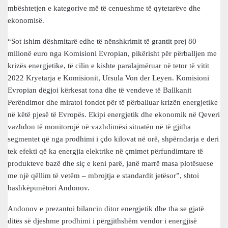
mbështetjen e kategorive më të cenueshme të qytetarëve dhe
ekonomisë.
“Sot ishim dëshmitarë edhe të nënshkrimit të grantit prej 80
milionë euro nga Komisioni Evropian, pikërisht për përballjen me
krizës energjetike, të cilin e kishte paralajmëruar në tetor të vitit
2022 Kryetarja e Komisionit, Ursula Von der Leyen. Komisioni
Evropian dëgjoi kërkesat tona dhe të vendeve të Ballkanit
Perëndimor dhe miratoi fondet për të përballuar krizën energjetike
në këtë pjesë të Evropës. Ekipi energjetik dhe ekonomik në Qeveri
vazhdon të monitorojë në vazhdimësi situatën në të gjitha
segmentet që nga prodhimi i çdo kilovat në orë, shpërndarja e deri
tek efekti që ka energjia elektrike në çmimet përfundimtare të
produkteve bazë dhe siç e keni parë, janë marrë masa plotësuese
me një qëllim të vetëm – mbrojtja e standardit jetësor”, shtoi
bashkëpunëtori Andonov.
Andonov e prezantoi bilancin ditor energjetik dhe tha se gjatë
ditës së djeshme prodhimi i përgjithshëm vendor i energjisë