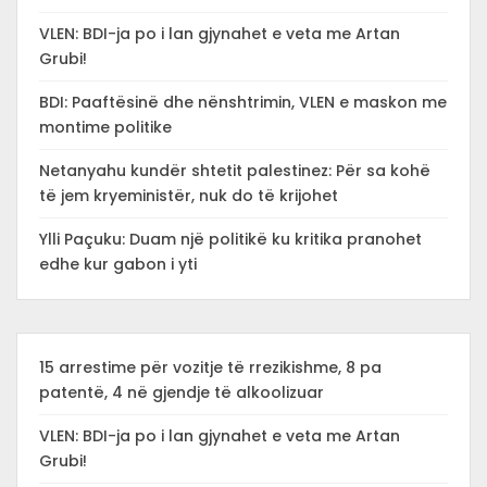
VLEN: BDI-ja po i lan gjynahet e veta me Artan
Grubi!
BDI: Paaftësinë dhe nënshtrimin, VLEN e maskon me
montime politike
Netanyahu kundër shtetit palestinez: Për sa kohë
të jem kryeministër, nuk do të krijohet
Ylli Paçuku: Duam një politikë ku kritika pranohet
edhe kur gabon i yti
15 arrestime për vozitje të rrezikishme, 8 pa
patentë, 4 në gjendje të alkoolizuar
VLEN: BDI-ja po i lan gjynahet e veta me Artan
Grubi!