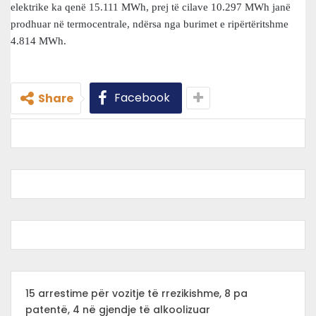
elektrike ka qenë 15.111 MWh, prej të cilave 10.297 MWh janë
prodhuar në termocentrale, ndërsa nga burimet e ripërtëritshme
4.814 MWh.
Facebook
Share
15 arrestime për vozitje të rrezikishme, 8 pa
patentë, 4 në gjendje të alkoolizuar