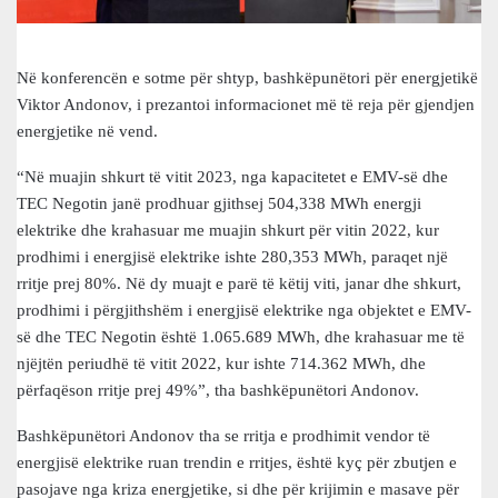
Në konferencën e sotme për shtyp, bashkëpunëtori për energjetikë
Viktor Andonov, i prezantoi informacionet më të reja për gjendjen
energjetike në vend.
“Në muajin shkurt të vitit 2023, nga kapacitetet e EMV-së dhe
TEC Negotin janë prodhuar gjithsej 504,338 MWh energji
elektrike dhe krahasuar me muajin shkurt për vitin 2022, kur
prodhimi i energjisë elektrike ishte 280,353 MWh, paraqet një
rritje prej 80%. Në dy muajt e parë të këtij viti, janar dhe shkurt,
prodhimi i përgjithshëm i energjisë elektrike nga objektet e EMV-
së dhe TEC Negotin është 1.065.689 MWh, dhe krahasuar me të
njëjtën periudhë të vitit 2022, kur ishte 714.362 MWh, dhe
përfaqëson rritje prej 49%”, tha bashkëpunëtori Andonov.
Bashkëpunëtori Andonov tha se rritja e prodhimit vendor të
energjisë elektrike ruan trendin e rritjes, është kyç për zbutjen e
pasojave nga kriza energjetike, si dhe për krijimin e masave për