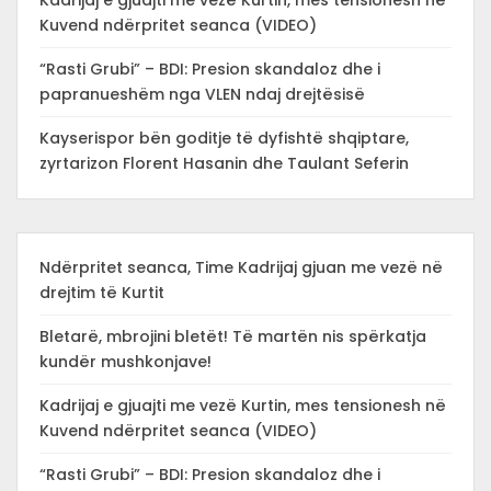
Kuvend ndërpritet seanca (VIDEO)
“Rasti Grubi” – BDI: Presion skandaloz dhe i
papranueshëm nga VLEN ndaj drejtësisë
Kayserispor bën goditje të dyfishtë shqiptare,
zyrtarizon Florent Hasanin dhe Taulant Seferin
Ndërpritet seanca, Time Kadrijaj gjuan me vezë në
drejtim të Kurtit
Bletarë, mbrojini bletët! Të martën nis spërkatja
kundër mushkonjave!
Kadrijaj e gjuajti me vezë Kurtin, mes tensionesh në
Kuvend ndërpritet seanca (VIDEO)
“Rasti Grubi” – BDI: Presion skandaloz dhe i