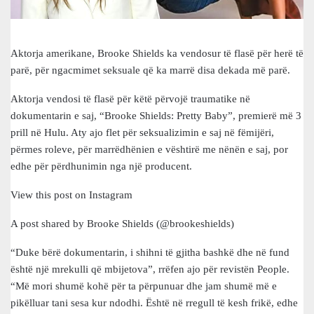
Aktorja amerikane, Brooke Shields ka vendosur të flasë për herë të
parë, për ngacmimet seksuale që ka marrë disa dekada më parë.
Aktorja vendosi të flasë për këtë përvojë traumatike në
dokumentarin e saj, “Brooke Shields: Pretty Baby”, premierë më 3
prill në Hulu. Aty ajo flet për seksualizimin e saj në fëmijëri,
përmes roleve, për marrëdhënien e vështirë me nënën e saj, por
edhe për përdhunimin nga një producent.
View this post on Instagram
A post shared by Brooke Shields (@brookeshields)
“Duke bërë dokumentarin, i shihni të gjitha bashkë dhe në fund
është një mrekulli që mbijetova”, rrëfen ajo për revistën People.
“Më mori shumë kohë për ta përpunuar dhe jam shumë më e
pikëlluar tani sesa kur ndodhi. Është në rregull të kesh frikë, edhe