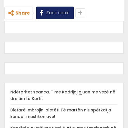
Facebook
Share
Ndërpritet seanca, Time Kadrijaj gjuan me vezë në
drejtim të Kurtit
Bletarë, mbrojini bletët! Të martën nis spërkatja
kundër mushkonjave!
Kadrijaj e gjuajti me vezë Kurtin, mes tensionesh në