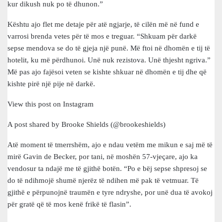
kur dikush nuk po të dhunon.”
Kështu ajo flet me detaje për atë ngjarje, të cilën më në fund e
varrosi brenda vetes për të mos e treguar. “Shkuam për darkë
sepse mendova se do të gjeja një punë. Më ftoi në dhomën e tij të
hotelit, ku më përdhunoi. Unë nuk rezistova. Unë thjesht ngriva.”
Më pas ajo fajësoi veten se kishte shkuar në dhomën e tij dhe që
kishte pirë një pije në darkë.
View this post on Instagram
A post shared by Brooke Shields (@brookeshields)
Atë moment të tmerrshëm, ajo e ndau vetëm me mikun e saj më të
mirë Gavin de Becker, por tani, në moshën 57-vjeçare, ajo ka
vendosur ta ndajë me të gjithë botën. “Po e bëj sepse shpresoj se
do të ndihmojë shumë njerëz të ndihen më pak të vetmuar. Të
gjithë e përpunojnë traumën e tyre ndryshe, por unë dua të avokoj
për gratë që të mos kenë frikë të flasin”.