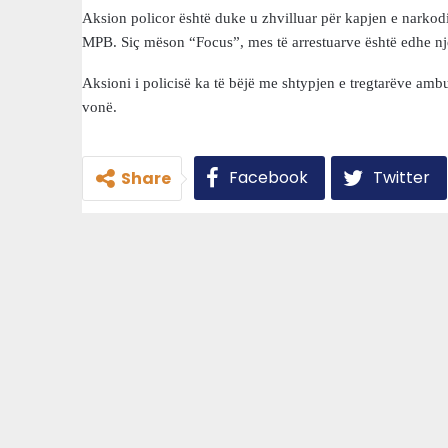
Aksion policor është duke u zhvilluar për kapjen e narkodil
MPB. Siç mëson “Focus”, mes të arrestuarve është edhe një
Aksioni i policisë ka të bëjë me shtypjen e tregtarëve ambu
vonë.
Facebook
Twitter
Share