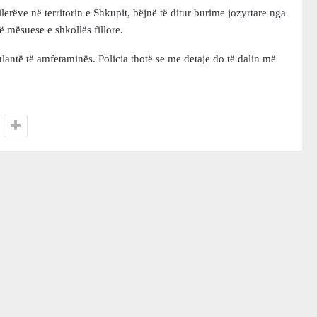
erëve në territorin e Shkupit, bëjnë të ditur burime jozyrtare nga
 mësuese e shkollës fillore.
lantë të amfetaminës. Policia thotë se me detaje do të dalin më