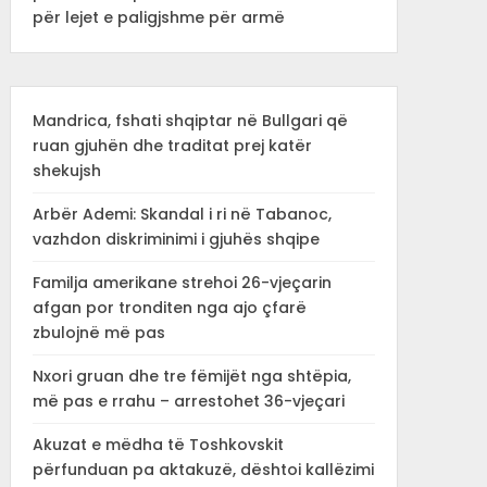
për lejet e paligjshme për armë
Mandrica, fshati shqiptar në Bullgari që
ruan gjuhën dhe traditat prej katër
shekujsh
Arbër Ademi: Skandal i ri në Tabanoc,
vazhdon diskriminimi i gjuhës shqipe
Familja amerikane strehoi 26-vjeçarin
afgan por tronditen nga ajo çfarë
zbulojnë më pas
Nxori gruan dhe tre fëmijët nga shtëpia,
më pas e rrahu – arrestohet 36-vjeçari
Akuzat e mëdha të Toshkovskit
përfunduan pa aktakuzë, dështoi kallëzimi