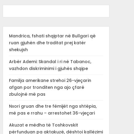
Mandrica, fshati shqiptar në Bullgari që
ruan gjuhën dhe traditat prej katër
shekujsh
Arbër Ademi: Skandal i ri në Tabanoc,
vazhdon diskriminimi i gjuhës shqipe
Familja amerikane strehoi 26-vjeçarin
afgan por tronditen nga ajo çfarë
zbulojnë më pas
Nxori gruan dhe tre fëmijët nga shtëpia,
më pas e rrahu – arrestohet 36-vjeçari
Akuzat e mëdha të Toshkovskit
përfunduan pa aktakuzë, dështoi kallëzimi