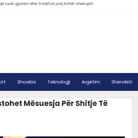
që ruan gjuhën dhe traditat prej katër shekujsh
ort
Showbiz
Teknologji
Argëtim
Shëndeti
tohet Mësuesja Për Shitje Të