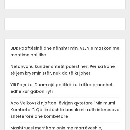
BDI: Paaftësinë dhe nënshtrimin, VLEN e maskon me
montime politike
Netanyahu kundër shtetit palestinez: Për sa kohë
të jem kryeministër, nuk do të krijohet
Ylli Paçuku: Duam një politikë ku kritika pranohet
edhe kur gabon i yti
Aco Velkovski njofton lëvizjen qytetare “Minimumi
Kombëtar”: Qëllimi është bashkimi rreth interesave
shtetërore dhe kombëtare
Mashtruesi merr kamionin me marrëveshje,