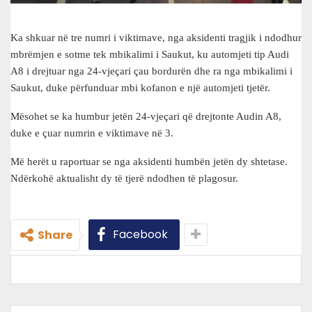
Ka shkuar në tre numri i viktimave, nga aksidenti tragjik i ndodhur
mbrëmjen e sotme tek mbikalimi i Saukut, ku automjeti tip Audi
A8 i drejtuar nga 24-vjeçari çau bordurën dhe ra nga mbikalimi i
Saukut, duke përfunduar mbi kofanon e një automjeti tjetër.
Mësohet se ka humbur jetën 24-vjeçari që drejtonte Audin A8,
duke e çuar numrin e viktimave në 3.
Më herët u raportuar se nga aksidenti humbën jetën dy shtetase.
Ndërkohë aktualisht dy të tjerë ndodhen të plagosur.
Facebook
Share