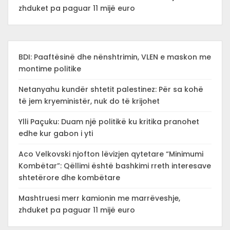
zhduket pa paguar 11 mijë euro
BDI: Paaftësinë dhe nënshtrimin, VLEN e maskon me
montime politike
Netanyahu kundër shtetit palestinez: Për sa kohë
të jem kryeministër, nuk do të krijohet
Ylli Paçuku: Duam një politikë ku kritika pranohet
edhe kur gabon i yti
Aco Velkovski njofton lëvizjen qytetare “Minimumi
Kombëtar”: Qëllimi është bashkimi rreth interesave
shtetërore dhe kombëtare
Mashtruesi merr kamionin me marrëveshje,
zhduket pa paguar 11 mijë euro