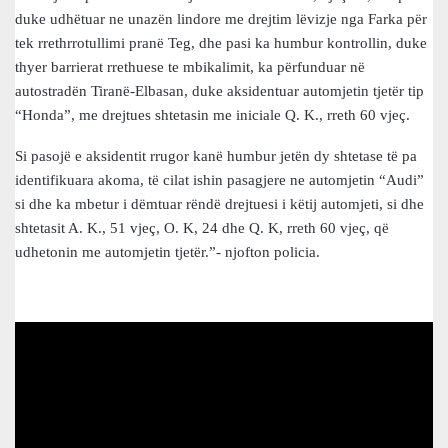
duke udhëtuar ne unazën lindore me drejtim lëvizje nga Farka për
tek rrethrrotullimi pranë Teg, dhe pasi ka humbur kontrollin, duke
thyer barrierat rrethuese te mbikalimit, ka përfunduar në
autostradën Tiranë-Elbasan, duke aksidentuar automjetin tjetër tip
“Honda”, me drejtues shtetasin me iniciale Q. K., rreth 60 vjeç.
Si pasojë e aksidentit rrugor kanë humbur jetën dy shtetase të pa
identifikuara akoma, të cilat ishin pasagjere ne automjetin “Audi”
si dhe ka mbetur i dëmtuar rëndë drejtuesi i këtij automjeti, si dhe
shtetasit A. K., 51 vjeç, O. K, 24 dhe Q. K, rreth 60 vjeç, që
udhetonin me automjetin tjetër.”- njofton policia.