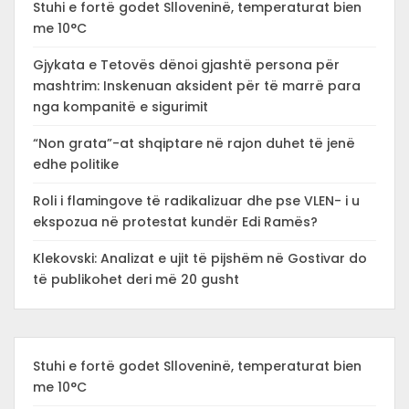
Stuhi e fortë godet Slloveninë, temperaturat bien
me 10°C
Gjykata e Tetovës dënoi gjashtë persona për
mashtrim: Inskenuan aksident për të marrë para
nga kompanitë e sigurimit
“Non grata”-at shqiptare në rajon duhet të jenë
edhe politike
Roli i flamingove të radikalizuar dhe pse VLEN- i u
ekspozua në protestat kundër Edi Ramës?
Klekovski: Analizat e ujit të pijshëm në Gostivar do
të publikohet deri më 20 gusht
Stuhi e fortë godet Slloveninë, temperaturat bien
me 10°C