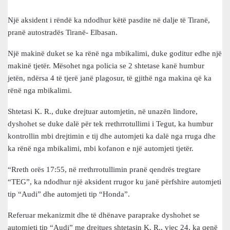
Një aksident i rëndë ka ndodhur këtë pasdite në dalje të Tiranë,
pranë autostradës Tiranë- Elbasan.
Një makinë duket se ka rënë nga mbikalimi, duke goditur edhe një
makinë tjetër. Mësohet nga policia se 2 shtetase kanë humbur
jetën, ndërsa 4 të tjerë janë plagosur, të gjithë nga makina që ka
rënë nga mbikalimi.
Shtetasi K. R., duke drejtuar automjetin, në unazën lindore,
dyshohet se duke dalë për tek rrethrrotullimi i Tegut, ka humbur
kontrollin mbi drejtimin e tij dhe automjeti ka dalë nga rruga dhe
ka rënë nga mbikalimi, mbi kofanon e një automjeti tjetër.
“Rreth orës 17:55, në rrethrrotullimin pranë qendrës tregtare
“TEG”, ka ndodhur një aksident rrugor ku janë përfshire automjeti
tip “Audi” dhe automjeti tip “Honda”.
Referuar mekanizmit dhe të dhënave paraprake dyshohet se
automjeti tip “Audi” me drejtues shtetasin K. R., vjeç 24, ka qenë