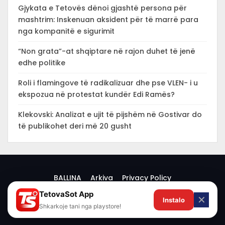
Gjykata e Tetovës dënoi gjashtë persona për
mashtrim: Inskenuan aksident për të marrë para
nga kompanitë e sigurimit
“Non grata”-at shqiptare në rajon duhet të jenë
edhe politike
Roli i flamingove të radikalizuar dhe pse VLEN- i u
ekspozua në protestat kundër Edi Ramës?
Klekovski: Analizat e ujit të pijshëm në Gostivar do
të publikohet deri më 20 gusht
BALLINA
Arkiva
Privacy Policy
TetovaSot App
✕
Instalo
© 2026 -
Shkarkoje tani nga playstore!