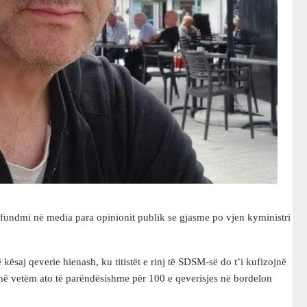
 së fundmi në media para opinionit publik se gjasme po vjen kyministri
 kësaj qeverie hienash, ku titistët e rinj të SDSM-së do t’i kufizojnë
në vetëm ato të parëndësishme për 100 e qeverisjes në bordelon