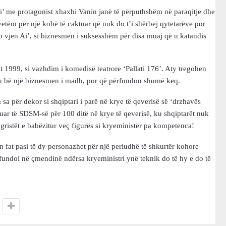
ai’ me protagonist xhaxhi Vanin janë të përputhshëm në paraqitje dhe
vetëm për një kohë të caktuar që nuk do t’i shërbej qytetarëve por
o vjen Ai’, si biznesmen i suksesshëm për disa muaj që u katandis
t 1999, si vazhdim i komedisë teatrore ‘Pallati 176’. Aty tregohen
ë, u bë një biznesmen i madh, por që përfundon shumë keq.
sa për dekor si shqiptari i parë në krye të qeverisë së ‘drzhavës
duar të SDSM-së për 100 ditë në krye të qeverisë, ku shqiptarët nuk
tegristët e babëzitur veç figurës si kryeministër pa kompetenca!
n fat pasi të dy personazhet për një periudhë të shkurtër kohore
fundoi në çmendinë ndërsa kryeministri ynë teknik do të hy e do të