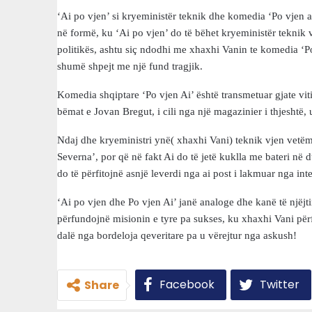
‘Ai po vjen’ si kryeministër teknik dhe komedia ‘Po vjen 
në formë, ku ‘Ai po vjen’ do të bëhet kryeministër teknik 
politikës, ashtu siç ndodhi me xhaxhi Vanin te komedia ‘P
shumë shpejt me një fund tragjik.
Komedia shqiptare ‘Po vjen Ai’ është transmetuar gjate viti
bëmat e Jovan Bregut, i cili nga një magazinier i thjesht
Ndaj dhe kryeministri ynë( xhaxhi Vani) teknik vjen vetëm 
Severna’, por që në fakt Ai do të jetë kuklla me bateri në 
do të përfitojnë asnjë leverdi nga ai post i lakmuar nga in
‘Ai po vjen dhe Po vjen Ai’ janë analoge dhe kanë të njëjti
përfundojnë misionin e tyre pa sukses, ku xhaxhi Vani për
dalë nga bordeloja qeveritare pa u vërejtur nga askush!
Facebook
Twitter
Share