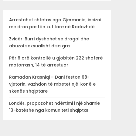
Arrestohet shtetas nga Gjermania, incizoi
me dron postën kufitare në Radozhdë
Zvicër: Burri dyshohet se drogoi dhe
abuzoi seksualisht disa gra
Për 6 orë kontrollë u gjobitën 222 shoferë
motorrash, 14 të arrestuar
Ramadan Krasniqi – Dani feston 68-
vjetorin, vazhdon të mbetet një ikonë e
skenës shqiptare
Londër, propozohet ndërtimi i një xhamie
13-katëshe nga komuniteti shqiptar