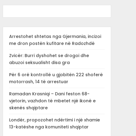
Arrestohet shtetas nga Gjermania, incizoi
me dron postën kufitare në Radozhdë
Zvicër: Burri dyshohet se drogoi dhe
abuzoi seksualisht disa gra
Për 6 orë kontrollë u gjobitën 222 shoferë
motorrash, 14 të arrestuar
Ramadan Krasniqi – Dani feston 68-
vjetorin, vazhdon të mbetet një ikonë e
skenës shqiptare
Londër, propozohet ndërtimi i një xhamie
13-katëshe nga komuniteti shqiptar