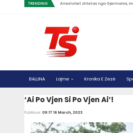
TRENDING
Arrestohet shtetas nga Gjermania, in
BALLINA
Lajme
Kronika E Zezë
Sp
‘Ai Po Vjen Si Po Vjen Ai’!
Publikuar
09:17 16 March, 2023