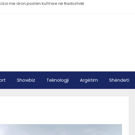
cizoi me dron postën kufitare në Radozhdë
ort
Showbiz
Teknologji
Argëtim
Shëndeti