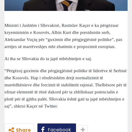
Ministri i Jashtëm i Sllovakisë, Rastislav Kaçer e ka përgëzuar
kryeministrin e Kosovës, Albin Kurt dhe presidentin serb,
Aleksandar Vuçiq për “guximin dhe përgjegjësinë politike”, pas
arritjes së marrëveshjes mbi zbatimin e propozimit europian.
Ai tha se Sllovakia do ta japë mbështetjen e saj.
“Përgëzoj guximin dhe përgjegjësinë politike të liderëve të Serbisë
dhe Kosovës. Hap i rëndësishëm drejt normalizimit të
marrëdhënieve dhe forcimit të stabilitetit rajonal. Thelbësore për të
ofruar elementë të rënë dakord për ta zhbllokuar potencialin e
plotë për të gjitha palët. Sllovakia është gati ta japë mbështetjen e
saj”, shkroi Kaçer në Twitter.
Facebook
Share