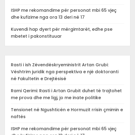
ISHP me rekomandime për personat mbi 65 vjeç
dhe kufizime nga ora 13 deri në 17
Kuvendi hap dyert për mërgimtarët, edhe pse
mbetet i pakonstituuar
Rasti i ish Zëvendëskryeministrit Artan Grubi:
Vështrim juridik nga perspektiva e një doktoranti
në Fakultetin e Drejtësisë
Rami Qerimi: Rasti i Artan Grubit duhet të trajtohet
me prova dhe me ligj, jo me inate politike
Tensionet në Ngushticën e Hormuzit rrisin çmimin e
naftës
ISHP me rekomandime për personat mbi 65 vjeç