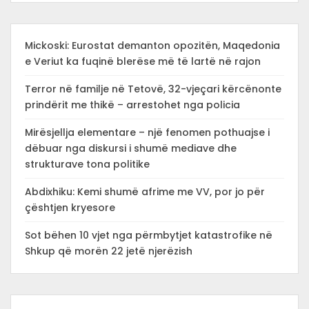
Mickoski: Eurostat demanton opozitën, Maqedonia
e Veriut ka fuqinë blerëse më të lartë në rajon
Terror në familje në Tetovë, 32-vjeçari kërcënonte
prindërit me thikë – arrestohet nga policia
Mirësjellja elementare – një fenomen pothuajse i
dëbuar nga diskursi i shumë mediave dhe
strukturave tona politike
Abdixhiku: Kemi shumë afrime me VV, por jo për
çështjen kryesore
Sot bëhen 10 vjet nga përmbytjet katastrofike në
Shkup që morën 22 jetë njerëzish