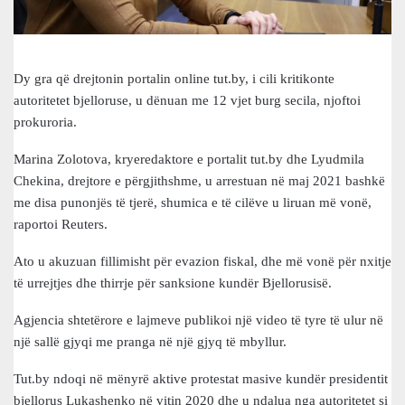
Dy gra që drejtonin portalin online tut.by, i cili kritikonte
autoritetet bjelloruse, u dënuan me 12 vjet burg secila, njoftoi
prokuroria.
Marina Zolotova, kryeredaktore e portalit tut.by dhe Lyudmila
Chekina, drejtore e përgjithshme, u arrestuan në maj 2021 bashkë
me disa punonjës të tjerë, shumica e të cilëve u liruan më vonë,
raportoi Reuters.
Ato u akuzuan fillimisht për evazion fiskal, dhe më vonë për nxitje
të urrejtjes dhe thirrje për sanksione kundër Bjellorusisë.
Agjencia shtetërore e lajmeve publikoi një video të tyre të ulur në
një sallë gjyqi me pranga në një gjyq të mbyllur.
Tut.by ndoqi në mënyrë aktive protestat masive kundër presidentit
bjellorus Lukashenko në vitin 2020 dhe u ndalua nga autoritetet si