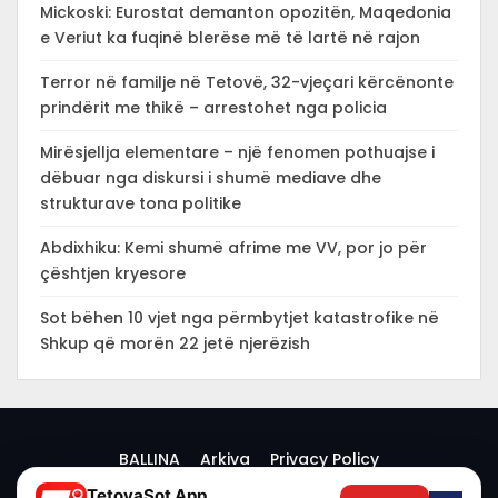
Mickoski: Eurostat demanton opozitën, Maqedonia
e Veriut ka fuqinë blerëse më të lartë në rajon
Terror në familje në Tetovë, 32-vjeçari kërcënonte
prindërit me thikë – arrestohet nga policia
Mirësjellja elementare – një fenomen pothuajse i
dëbuar nga diskursi i shumë mediave dhe
strukturave tona politike
Abdixhiku: Kemi shumë afrime me VV, por jo për
çështjen kryesore
Sot bëhen 10 vjet nga përmbytjet katastrofike në
Shkup që morën 22 jetë njerëzish
BALLINA
Arkiva
Privacy Policy
TetovaSot App